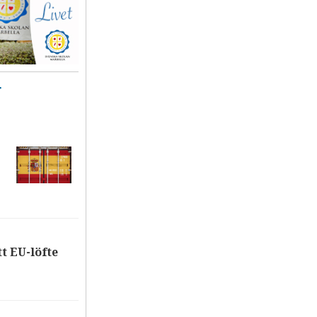
T
tt EU-löfte