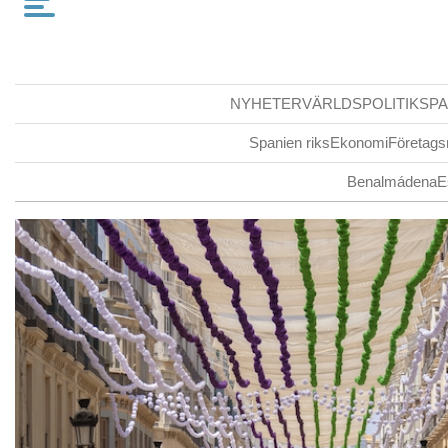
NYHETER
VÄRLDSPOLITIK
SPA
Spanien riks
Ekonomi
Företags
Benalmádena
E