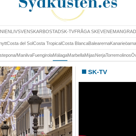
NIENLIV
SVENSKAR
BOSTAD
SK-TV
FRÅGA SK
EVENEMANG
RA
nytt
Costa del Sol
Costa Tropical
Costa Blanca
Balearerna
Kanarieöarn
stepona/Manilva
Fuengirola
Málaga
Marbella
Mijas
Nerja
Torremolinos
Öv
SK-TV