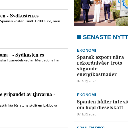
SENASTE NYT
EKONOMI
Spansk export nära
rekordnivåer trots
stigande
energikostnader
07 aug 2026
EKONOMI
Spanien håller inte si
om höjd dieselskatt
07 aug 2026