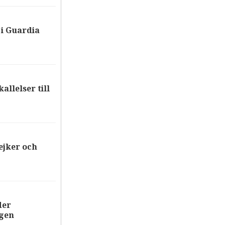
i Guardia
allelser till
ejker och
der
ägen