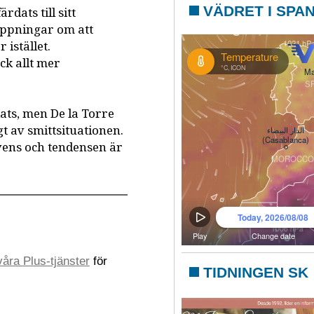
VÄDRET I SPA
dats till sitt
oppningar om att
istället.
ck allt mer
ats, men De la Torre
t av smittsituationen.
vens och tendensen är
åra Plus-tjänster
för
TIDNINGEN SK