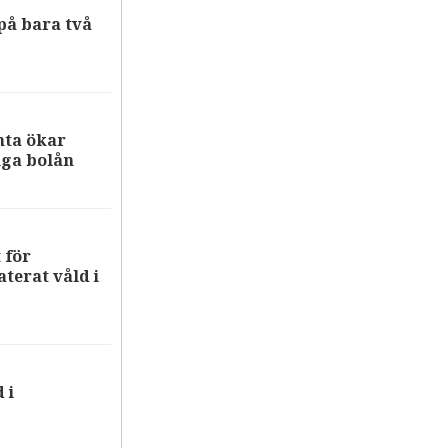
på bara två
nta ökar
iga bolån
 för
terat våld i
 i