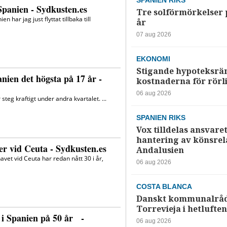
SPANIEN RIKS
Tre solförmörkelser 
år
07 aug 2026
EKONOMI
Stigande hypoteksrä
kostnaderna för rörl
06 aug 2026
SPANIEN RIKS
Vox tilldelas ansvaret
hantering av könsrela
Andalusien
06 aug 2026
COSTA BLANCA
Danskt kommunalråd
Torrevieja i hetluften
06 aug 2026