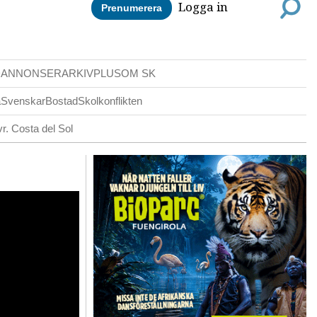
Logga in
Prenumerera
DANNONSER
ARKIV
PLUS
OM SK
a
Svenskar
Bostad
Skolkonflikten
r. Costa del Sol