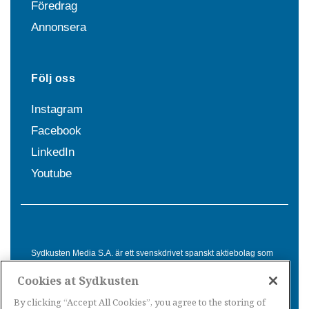
Föredrag
Annonsera
Följ oss
Instagram
Facebook
LinkedIn
Youtube
Sydkusten Media S.A. är ett svenskdrivet spanskt aktiebolag som
sedan 1992 erbjuder nyheter och tjänster till svensktalande i
Cookies at Sydkusten
Spanien. Genom nyhetsbevakning av hela Spanien, med bas på
Costa del Sol, är Sydkusten en ledande aktör inom
By clicking “Accept All Cookies”, you agree to the storing of
informationsförmedling för svenskar i Spanien.