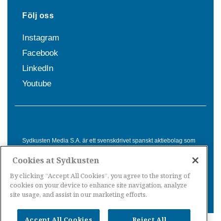
Följ oss
Instagram
Facebook
LinkedIn
Youtube
Sydkusten Media S.A. är ett svenskdrivet spanskt aktiebolag som
sedan 1992 erbjuder nyheter och tjänster till svensktalande i
Cookies at Sydkusten
Spanien. Genom nyhetsbevakning av hela Spanien, med bas på
Costa del Sol, är Sydkusten en ledande aktör inom
By clicking “Accept All Cookies”, you agree to the storing of
informationsförmedling för svenskar i Spanien.
cookies on your device to enhance site navigation, analyze
site usage, and assist in our marketing efforts.
Accept All Cookies
Reject All