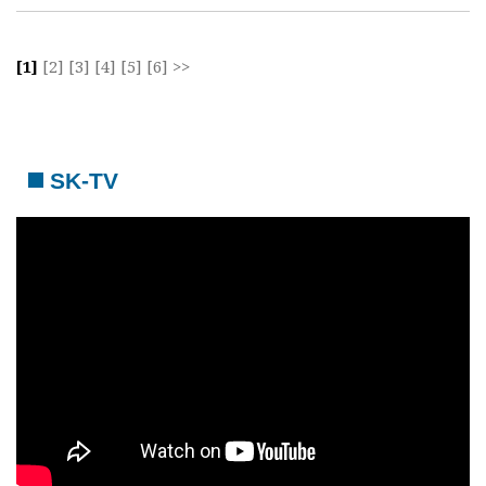
[1]
[2]
[3]
[4]
[5]
[6]
>>
SK-TV