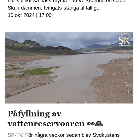
har sjunkit så pass mycket att verksamheten Cable
Ski, i dammen, tvingats stänga tillfälligt.
10 okt 2024 | 17:00
Påfyllning av
vattenreservoaren 👀🙏
SK-TV
. För några veckor sedan blev Sydkustens