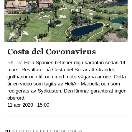
Costa del Coronavirus
SK-TV
. Hela Spanien befinner dig i karantän sedan 14
mars. Resultatet på Costa del Sol är att stränder,
golfbanor och till och med motorvägarna är öde. Detta
är en video som tagits av HeliAir Marbella och som
redigerats av Sydkusten. Den lämnar garanterat ingen
oberörd.
11 apr 2020 | 15:00
[1]
[2]
[3]
[4]
[5]
[6]
[7]
[8]
[9]
[10]
>>