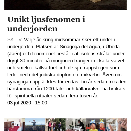
Unikt ljusfenomen i
underjorden
SK-TV
. Varje år kring midsommar sker ett under i
underjorden. Platsen är Sinagoga del Agua, i Úbeda
(Jaén) och fenomenet består i att solens strålar under
drygt 30 minuter på morgonen tränger in i källarvalvet
och smeker källvattnet och de sju trappstegen som
leder ned i det judiska dopfunten, mikvehn. Även om
synagogan upptäcktes för endast tio år sedan tros den
härstamma från 1200-talet och källarvalvet ha brukats
för spirituella ritualer sedan flera tusen år.
03 jul 2020 | 15:00