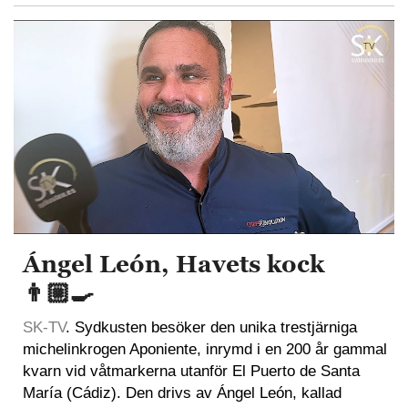
Ángel León, Havets kock
👨🏼‍🍳
SK-TV
. Sydkusten besöker den unika trestjärniga
michelinkrogen Aponiente, inrymd i en 200 år gammal
kvarn vid våtmarkerna utanför El Puerto de Santa
María (Cádiz). Den drivs av Ángel León, kallad