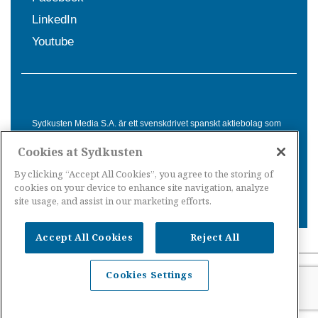
LinkedIn
Youtube
Sydkusten Media S.A. är ett svenskdrivet spanskt aktiebolag som
sedan 1992 erbjuder nyheter och tjänster till svensktalande i
Cookies at Sydkusten
Spanien. Genom nyhetsbevakning av hela Spanien, med bas på
Costa del Sol, är Sydkusten en ledande aktör inom
By clicking “Accept All Cookies”, you agree to the storing of
informationsförmedling för svenskar i Spanien.
cookies on your device to enhance site navigation, analyze
site usage, and assist in our marketing efforts.
Accept All Cookies
Reject All
Nyheter Spanien
·
Nyheter Costa del Sol
·
Nyheter
Cookies Settings
Costa Tropical
·
Nyheter Costa Blanca
·
Nyheter
Balearerna
·
Nyheter Kanarieöarna