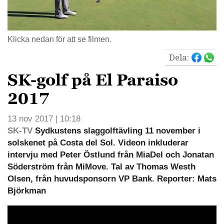
Klicka nedan för att se filmen.
Dela:
SK-golf på El Paraiso
2017
13 nov 2017 | 10:18
SK-TV
Sydkustens slaggolftävling 11 november i
solskenet på Costa del Sol. Videon inkluderar
intervju med Peter Östlund från MiaDel och Jonatan
Söderström från MiMove. Tal av Thomas Westh
Olsen, från huvudsponsorn VP Bank. Reporter: Mats
Björkman