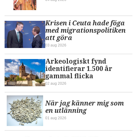
Krisen i Ceuta hade föga
med migrationspolitiken
att göra
03 aug 2026
Arkeologiskt fynd
identifierar 1.500 år
gammal flicka
02 aug 2026
När jag känner mig som
en utlänning
01 aug 2026