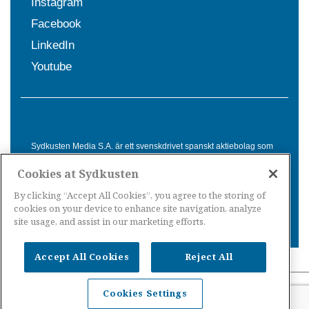
Instagram
Facebook
LinkedIn
Youtube
Sydkusten Media S.A. är ett svenskdrivet spanskt aktiebolag som
sedan 1992 erbjuder nyheter och tjänster till svensktalande i
Cookies at Sydkusten
Spanien. Genom nyhetsbevakning av hela Spanien, med bas på
Costa del Sol, är Sydkusten en ledande aktör inom
By clicking “Accept All Cookies”, you agree to the storing of
informationsförmedling för svenskar i Spanien.
cookies on your device to enhance site navigation, analyze
site usage, and assist in our marketing efforts.
Accept All Cookies
Reject All
Nyheter Spanien
·
Nyheter Costa del Sol
·
Nyheter
Cookies Settings
Costa Tropical
·
Nyheter Costa Blanca
·
Nyheter