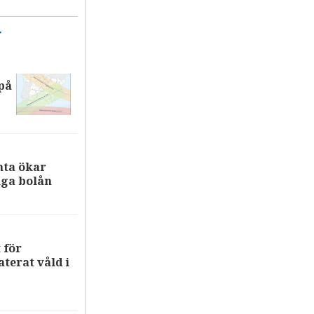
T
på
nta ökar
iga bolån
 för
terat våld i