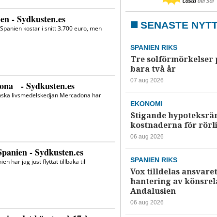
SENASTE NYT
SPANIEN RIKS
Tre solförmörkelser 
bara två år
07 aug 2026
EKONOMI
Stigande hypoteksrä
kostnaderna för rörl
06 aug 2026
SPANIEN RIKS
Vox tilldelas ansvaret
hantering av könsrela
Andalusien
06 aug 2026