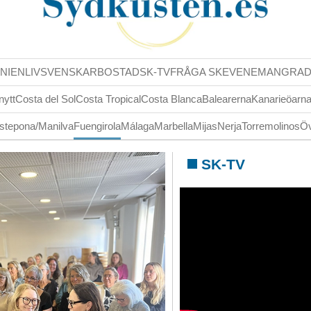
NIENLIV
SVENSKAR
BOSTAD
SK-TV
FRÅGA SK
EVENEMANG
RA
nytt
Costa del Sol
Costa Tropical
Costa Blanca
Balearerna
Kanarieöarn
stepona/Manilva
Fuengirola
Málaga
Marbella
Mijas
Nerja
Torremolinos
Öv
SK-TV