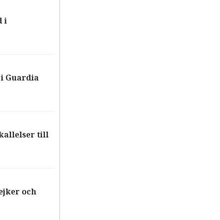
 i
i Guardia
allelser till
ejker och