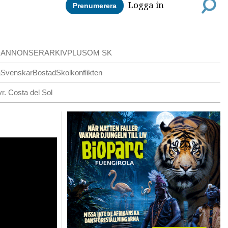
Logga in
Prenumerera
DANNONSER
ARKIV
PLUS
OM SK
a
Svenskar
Bostad
Skolkonflikten
r. Costa del Sol