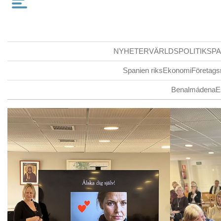
NYHETER
VÄRLDSPOLITIK
SPA
Spanien riks
Ekonomi
Företags
Benalmádena
E