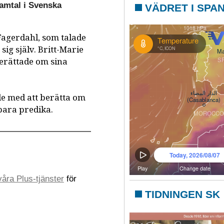
amtal i Svenska
VÄDRET I SPA
Fagerdahl, som talade
 sig själv. Britt-Marie
berättade om sina
e med att berätta om
bara predika.
åra Plus-tjänster
för
TIDNINGEN SK