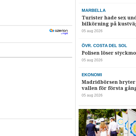
MARBELLA
Turister hade sex un
bilkörning på kustv
05 aug 2026
ÖVR. COSTA DEL SOL
Polisen löser styckmo
05 aug 2026
EKONOMI
Madridbörsen bryter 
vallen för första gån
05 aug 2026