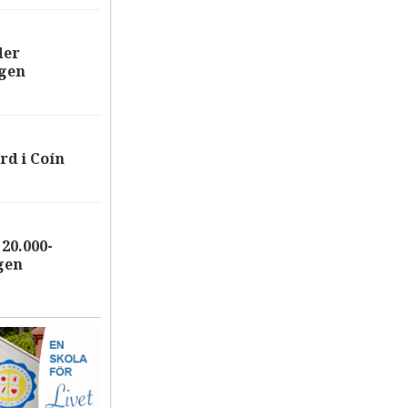
der
ägen
rd i Coín
20.000-
gen