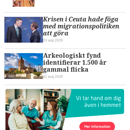
Krisen i Ceuta hade föga
med migrationspolitiken
att göra
03 aug 2026
Arkeologiskt fynd
identifierar 1.500 år
gammal flicka
02 aug 2026