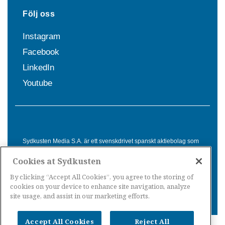
Följ oss
Instagram
Facebook
LinkedIn
Youtube
Sydkusten Media S.A. är ett svenskdrivet spanskt aktiebolag som
sedan 1992 erbjuder nyheter och tjänster till svensktalande i
Cookies at Sydkusten
Spanien. Genom nyhetsbevakning av hela Spanien, med bas på
Costa del Sol, är Sydkusten en ledande aktör inom
By clicking “Accept All Cookies”, you agree to the storing of
informationsförmedling för svenskar i Spanien.
cookies on your device to enhance site navigation, analyze
site usage, and assist in our marketing efforts.
Accept All Cookies
Reject All