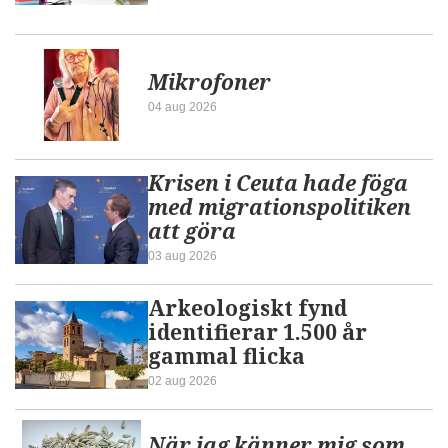
Mikrofoner
04 aug 2026
Krisen i Ceuta hade föga
med migrationspolitiken
att göra
03 aug 2026
Arkeologiskt fynd
identifierar 1.500 år
gammal flicka
02 aug 2026
När jag känner mig som