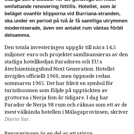
omfattande renovering hittills. Hotellet, som är
beläget ovanför klipporna vid Burriana-stranden,
ska under en period på två år få samtliga utrymmen
moderniserade, även om antalet rum väntas förbli
detsamma.
Den totala investeringen uppgår till nära 14,5
miljoner euro och projektet samfinansieras av den
statliga hotellkedjan Paradores och EU:s
återhämtningsfond Next Generation. Hotellet
invigdes officiellt 1966, men öppnade redan
sommaren 1965. Det har blivit en symbol för
turistboomen som följde på upptäckten av
grottorna i Nerja fem år tidigare. I dag har
Parador de Nerja 98 rum och räknas som ett av de
mest välkända hotellen i Málagaprovinsen, skriver
Diario Sur
.
Renoveringen är en del av ett större