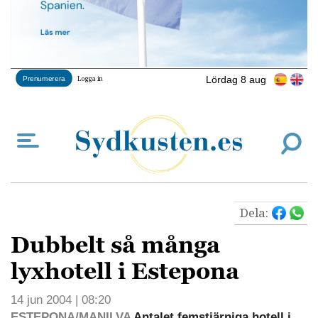
Lördag 8 aug
Prenumerera
Logga in
Dela:
Dubbelt så många
lyxhotell i Estepona
14 jun 2004 | 08:20
ESTEPONA/MANILVA
Antalet femstjärniga hotell i