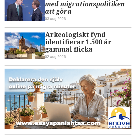
med migrationspolitiken
att göra
03 aug 2026
Arkeologiskt fynd
identifierar 1.500 år
gammal flicka
02 aug 2026