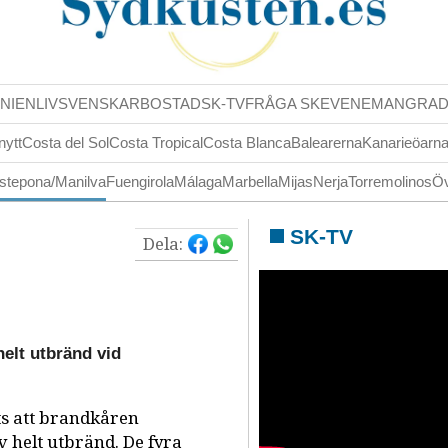
NIENLIV
SVENSKAR
BOSTAD
SK-TV
FRÅGA SK
EVENEMANG
RA
nytt
Costa del Sol
Costa Tropical
Costa Blanca
Balearerna
Kanarieöarn
stepona/Manilva
Fuengirola
Málaga
Marbella
Mijas
Nerja
Torremolinos
Öv
SK-TV
Dela:
helt utbränd vid
ts att brandkåren
v helt utbränd. De fyra