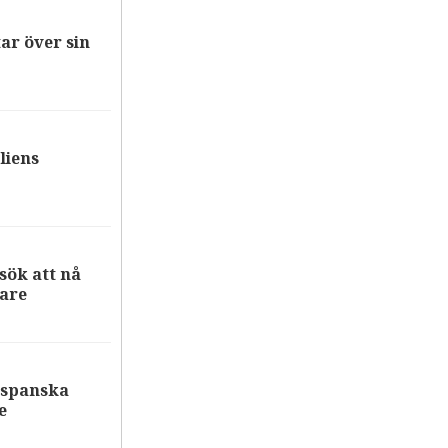
ar över sin
liens
ök att nå
are
 spanska
e