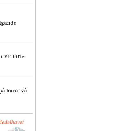
tigande
tt EU-löfte
på bara två