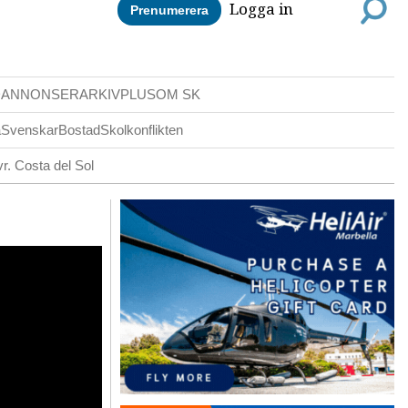
Logga in
Prenumerera
DANNONSER
ARKIV
PLUS
OM SK
a
Svenskar
Bostad
Skolkonflikten
r. Costa del Sol