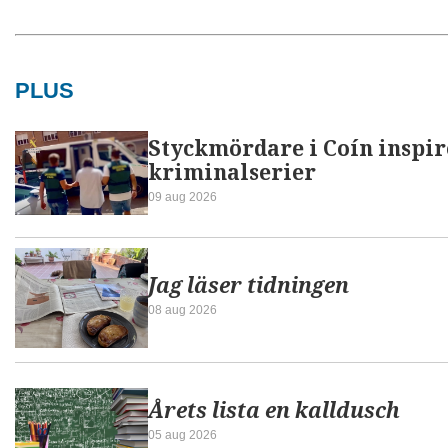
PLUS
Styckmördare i Coín inspir
kriminalserier
09 aug 2026
Jag läser tidningen
08 aug 2026
Årets lista en kalldusch
05 aug 2026