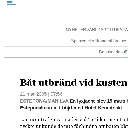
NYHETER
VÄRLDSPOLITIK
SPA
Spanien riks
Ekonomi
Företags
Benalmádena
E
Båt utbränd vid kusten
21 mar 2005 | 07:56
ESTEPONA/MANILVA
En lyxjacht blev 19 mars 
Esteponakusten, i höjd med Hotel Kempinski.
Larmcentralen varnades vid 15-tiden men tro
ryckte ut kunde de inte förhindra att båten ble