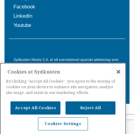
Facebook
LinkedIn
Youtube
Sydkusten Media S.A. är ett svenskdrivet spanskt aktiebolag som
sedan 1992 erbjuder nyheter och tjänster till svensktalande i
Cookies at Sydkusten
Spanien. Genom nyhetsbevakning av hela Spanien, med bas på
Costa del Sol, är Sydkusten en ledande aktör inom
By clicking “Accept All Cookies”, you agree to the storing of
informationsförmedling för svenskar i Spanien.
cookies on your device to enhance site navigation, analyze
site usage, and assist in our marketing efforts.
Accept All Cookies
Reject All
Nyheter Spanien
·
Nyheter Costa del Sol
·
Nyheter
Cookies Settings
Costa Tropical
·
Nyheter Costa Blanca
·
Nyheter