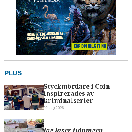
PLUS
Styckmördare i Coín
inspirerades av
kriminalserier
09 aug 2026
Jag läser tidningen