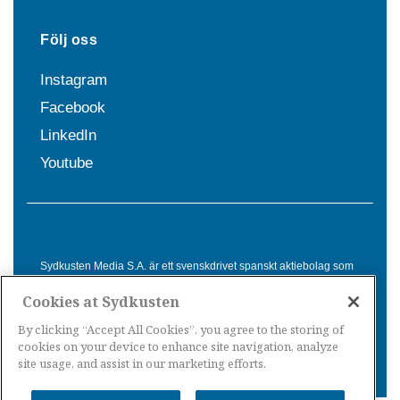
Följ oss
Instagram
Facebook
LinkedIn
Youtube
Sydkusten Media S.A. är ett svenskdrivet spanskt aktiebolag som
sedan 1992 erbjuder nyheter och tjänster till svensktalande i
Cookies at Sydkusten
Spanien. Genom nyhetsbevakning av hela Spanien, med bas på
Costa del Sol, är Sydkusten en ledande aktör inom
By clicking “Accept All Cookies”, you agree to the storing of
informationsförmedling för svenskar i Spanien.
cookies on your device to enhance site navigation, analyze
site usage, and assist in our marketing efforts.