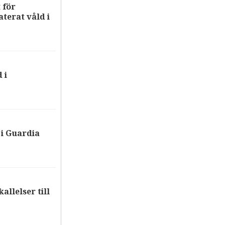
 för
terat våld i
 i
i Guardia
allelser till