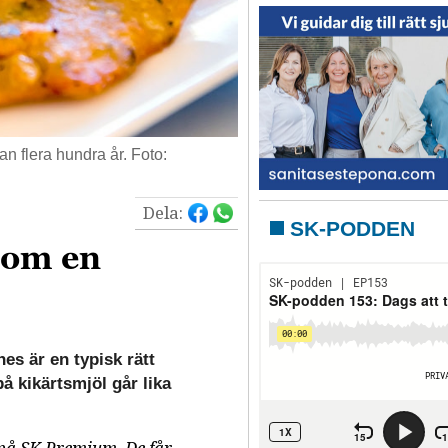
an flera hundra år. Foto:
Dela:
SK-PODDEN
som en
es är en typisk rätt
å kikärtsmjöl går lika