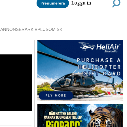
Logga in
Prenumerera
DANNONSER
ARKIV
PLUS
OM SK