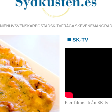
NIENLIV
SVENSKAR
BOSTAD
SK-TV
FRÅGA SK
EVENEMANG
RA
SK-TV
Fler filmer från SK-tv