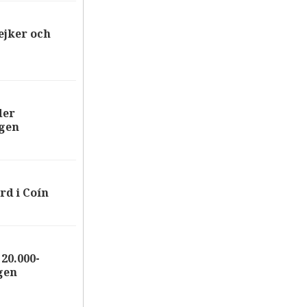
ejker och
der
ägen
rd i Coín
20.000-
gen