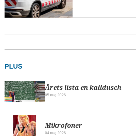
PLUS
Årets lista en kalldusch
05 aug 2026
Mikrofoner
04 aug 2026