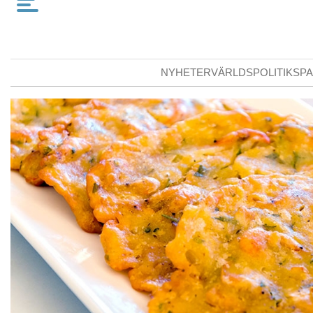
NYHETER
VÄRLDSPOLITIK
SPA