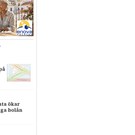
T
på
nta ökar
iga bolån