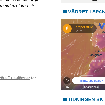
 på SK Premium. De får
 annat artiklar och
VÄDRET I SPA
åra Plus-tjänster
för
TIDNINGEN SK