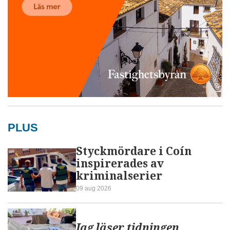
PLUS
Styckmördare i Coín
inspirerades av
kriminalserier
09 aug 2026
Jag läser tidningen