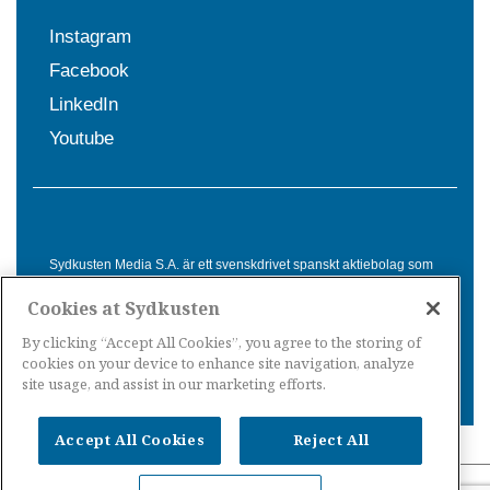
Instagram
Facebook
LinkedIn
Youtube
Sydkusten Media S.A. är ett svenskdrivet spanskt aktiebolag som
sedan 1992 erbjuder nyheter och tjänster till svensktalande i
Cookies at Sydkusten
Spanien. Genom nyhetsbevakning av hela Spanien, med bas på
Costa del Sol, är Sydkusten en ledande aktör inom
By clicking “Accept All Cookies”, you agree to the storing of
informationsförmedling för svenskar i Spanien.
cookies on your device to enhance site navigation, analyze
site usage, and assist in our marketing efforts.
Accept All Cookies
Reject All
Nyheter Spanien
·
Nyheter Costa del Sol
·
Nyheter