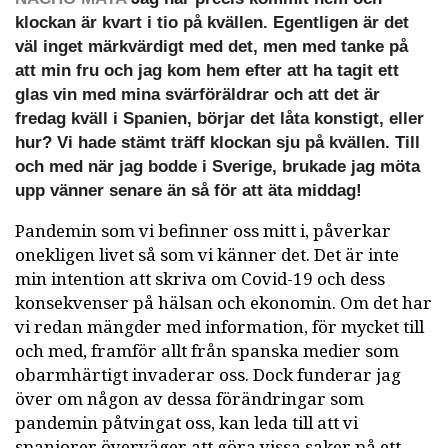
klockan är kvart i tio på kvällen. Egentligen är det
väl inget märkvärdigt med det, men med tanke på
att min fru och jag kom hem efter att ha tagit ett
glas vin med mina svärföräldrar och att det är
fredag kväll i Spanien, börjar det låta konstigt, eller
hur? Vi hade stämt träff klockan sju på kvällen. Till
och med när jag bodde i Sverige, brukade jag möta
upp vänner senare än så för att äta middag!
Pandemin som vi befinner oss mitt i, påverkar
onekligen livet så som vi känner det. Det är inte
min intention att skriva om Covid-19 och dess
konsekvenser på hälsan och ekonomin. Om det har
vi redan mängder med information, för mycket till
och med, framför allt från spanska medier som
obarmhärtigt invaderar oss. Dock funderar jag
över om någon av dessa förändringar som
pandemin påtvingat oss, kan leda till att vi
spanjorer överväger att göra vissa saker på ett