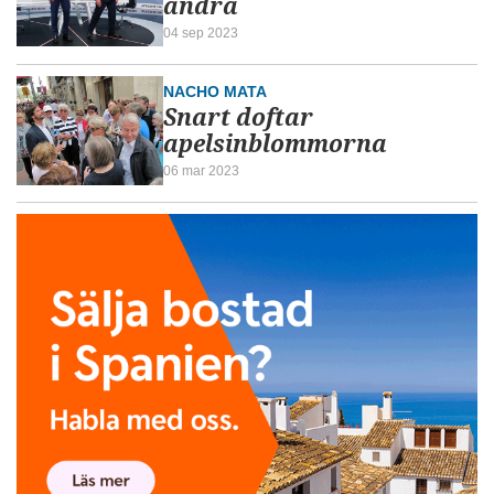
andra
04 sep 2023
NACHO MATA
Snart doftar
apelsinblommorna
06 mar 2023