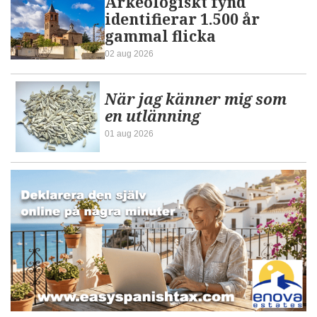
Arkeologiskt fynd
identifierar 1.500 år
gammal flicka
02 aug 2026
När jag känner mig som
en utlänning
01 aug 2026