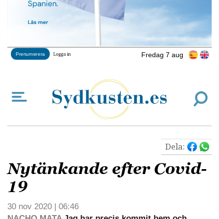
Fredag 7 aug
Prenumerera
Logga in
Dela:
Nytänkande efter Covid-
19
30 nov 2020 | 06:46
NACHO MATA
Jag har precis kommit hem och