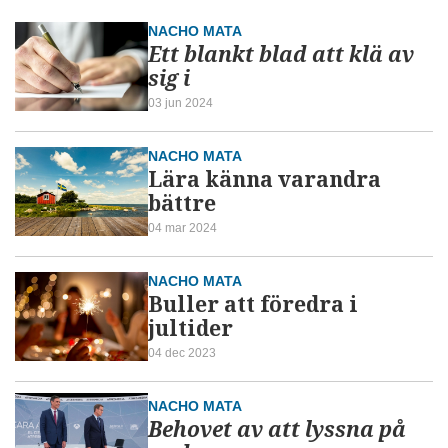
NACHO MATA
Ett blankt blad att klä av
sig i
03 jun 2024
NACHO MATA
Lära känna varandra
bättre
04 mar 2024
NACHO MATA
Buller att föredra i
jultider
04 dec 2023
NACHO MATA
Behovet av att lyssna på