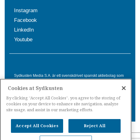
Instagram
Facebook
LinkedIn
Youtube
Sydkusten Media S.A. är ett svenskdrivet spanskt aktiebolag som
sedan 1992 erbjuder nyheter och tjänster till svensktalande i
Cookies at Sydkusten
Spanien. Genom nyhetsbevakning av hela Spanien, med bas på
Costa del Sol, är Sydkusten en ledande aktör inom
By clicking “Accept All Cookies”, you agree to the storing of
informationsförmedling för svenskar i Spanien.
cookies on your device to enhance site navigation, analyze
site usage, and assist in our marketing efforts.
Accept All Cookies
Reject All
Nyheter Spanien
·
Nyheter Costa del Sol
·
Nyheter