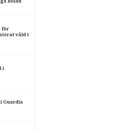
iga bolån
 för
terat våld i
 i
i Guardia