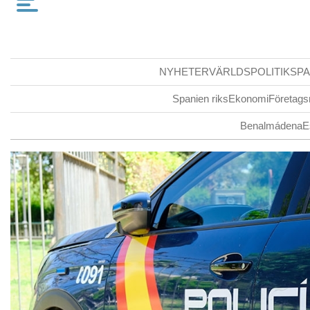
NYHETER
VÄRLDSPOLITIK
SPA
Spanien riks
Ekonomi
Företags
Benalmádena
E