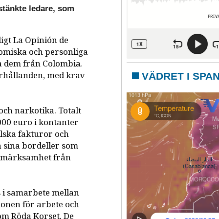
stänkte ledare, som
nligt La Opinión de
omiska och personliga
 dem från Colombia​.
örhållanden, med krav
VÄDRET I SPA
ch narkotika. Totalt
.000 euro i kontanter
alska fakturor och
 sina bordeller som
pmärksamhet från
 i samarbete mellan
tionen för arbete och
om Röda Korset. De