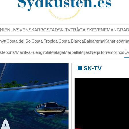
NIENLIV
SVENSKAR
BOSTAD
SK-TV
FRÅGA SK
EVENEMANG
RA
nytt
Costa del Sol
Costa Tropical
Costa Blanca
Balearerna
Kanarieöarn
stepona/Manilva
Fuengirola
Málaga
Marbella
Mijas
Nerja
Torremolinos
Öv
SK-TV