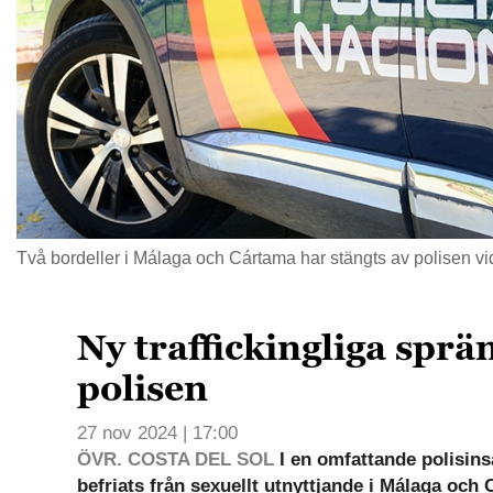
Två bordeller i Málaga och Cártama har stängts av polisen vid 
Ny traffickingliga sprä
polisen
27 nov 2024 | 17:00
ÖVR. COSTA DEL SOL
I en omfattande polisins
befriats från sexuellt utnyttjande i Málaga och 