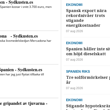
EKONOMI
Spansk export nära
rekordnivåer trots
stigande
energikostnader
07 aug 2026
EKONOMI
Spanien håller inte si
om höjd dieselskatt
07 aug 2026
SPANIEN RIKS
Tre solförmörkelser 
år
07 aug 2026
EKONOMI
Stigande hypoteksrä