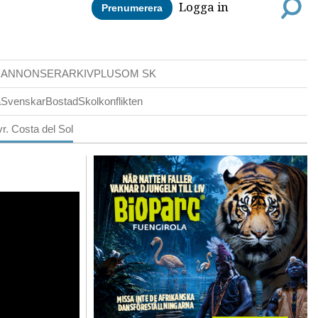
Logga in
Prenumerera
DANNONSER
ARKIV
PLUS
OM SK
a
Svenskar
Bostad
Skolkonflikten
r. Costa del Sol