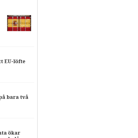
tt EU-löfte
på bara två
nta ökar