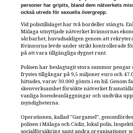
personer har gripits, bland dem nätverkets mis
också utreds för sexuella övergrepp.
Vid polistillslaget har två bordeller stängts. E
Málaga utnyttjade nätverket kvinnornas ekon
sårbarhet, huvudsakligen genom att rekrytera
Kvinnorna levde under strikt kontrollerade f
på att vara tillgängliga dygnet runt.
Polisen har beslagtagit stora summor pengar o
frystes tillgångar på 9,5 miljoner euro och 47
hittades, varav 30.000 gömts i en bil. Genom f
skenverksamhet försökte nätverket framställa
vanliga boendeanläggningar och undvika up
myndigheterna.
Operationen, kallad ”Gargamel”, genomfördes
polisen i Málaga och Cádiz, lokal polis, Inspek
socialförsäkring samt andra organisationer s