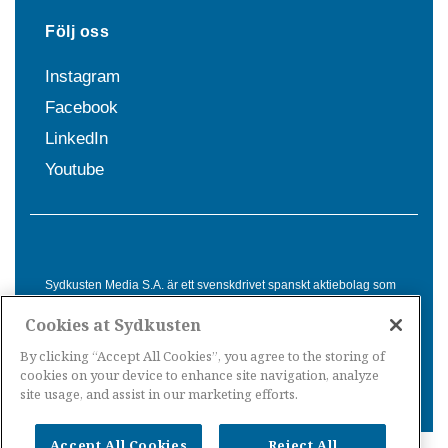
Följ oss
Instagram
Facebook
LinkedIn
Youtube
Sydkusten Media S.A. är ett svenskdrivet spanskt aktiebolag som
sedan 1992 erbjuder nyheter och tjänster till svensktalande i
Cookies at Sydkusten
Spanien. Genom nyhetsbevakning av hela Spanien, med bas på
Costa del Sol, är Sydkusten en ledande aktör inom
By clicking “Accept All Cookies”, you agree to the storing of
informationsförmedling för svenskar i Spanien.
cookies on your device to enhance site navigation, analyze
site usage, and assist in our marketing efforts.
Accept All Cookies
Reject All