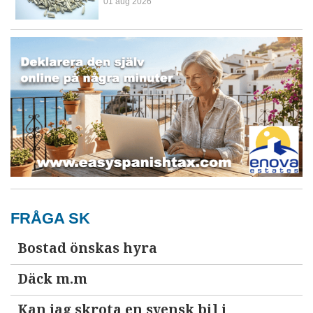
01 aug 2026
FRÅGA SK
Bostad önskas hyra
Däck m.m
Kan jag skrota en svensk bil i