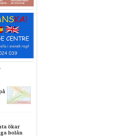
T
på
nta ökar
iga bolån