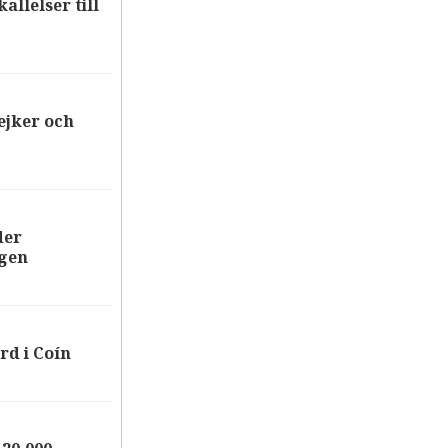
allelser till
ejker och
der
ägen
rd i Coín