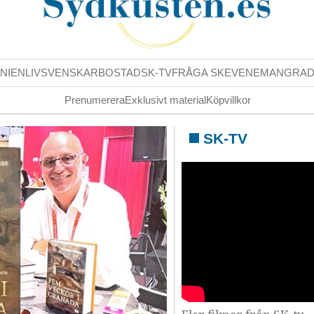
NIENLIV
SVENSKAR
BOSTAD
SK-TV
FRÅGA SK
EVENEMANG
RA
Prenumerera
Exklusivt material
Köpvillkor
SK-TV