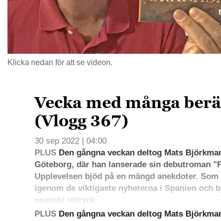
Klicka nedan för att se videon.
Vecka med många berät
(Vlogg 367)
30 sep 2022 | 04:00
PLUS
Den gångna veckan deltog Mats Björkman
Göteborg, där han lanserade sin debutroman "
Upplevelsen bjöd på en mängd anekdoter. Som 
igenom de viktigaste nyheterna i Spanien och bj
spanskt uttryck.
PLUS
Den gångna veckan deltog Mats Björkman