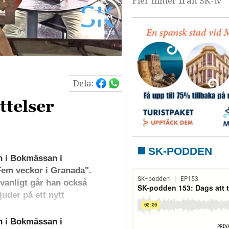
Fler filmer från SK-tv
Dela:
telser
SK-PODDEN
 i Bokmässan i
Fem veckor i Granada".
vanligt går han också
uder på ett nytt
 i Bokmässan i