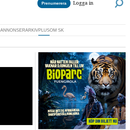
Logga in
Prenumerera
DANNONSER
ARKIV
PLUS
OM SK