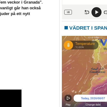
Fem veckor i Granada".
vanligt går han också
uder på ett nytt
VÄDRET I SPA