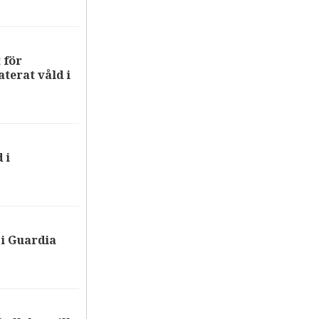
 för
terat våld i
 i
i Guardia