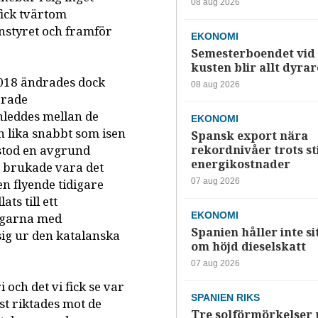
08 aug 2026
fick tvärtom
onstyret och framför
EKONOMI
Semesterboendet vid
kusten blir allt dyrar
2018 ändrades dock
08 aug 2026
orade
nleddes mellan de
EKONOMI
h lika snabbt som isen
Spansk export nära
rekordnivåer trots s
pstod en avgrund
energikostnader
m brukade vara det
07 aug 2026
n flyende tidigare
s till ett
EKONOMI
ingarna med
Spanien håller inte si
 sig ur den katalanska
om höjd dieselskatt
07 aug 2026
och det vi fick se var
SPANIEN RIKS
t riktades mot de
Tre solförmörkelser 