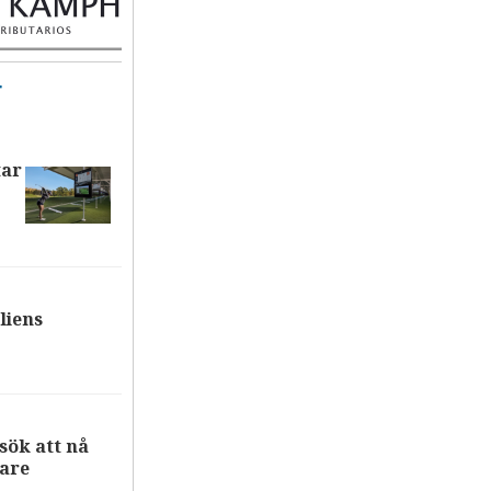
T
tar
liens
ök att nå
are