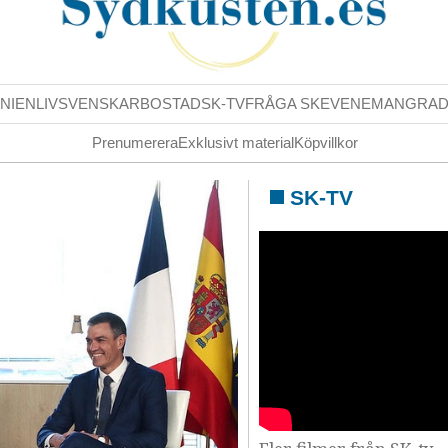
NIENLIV
SVENSKAR
BOSTAD
SK-TV
FRÅGA SK
EVENEMANG
RA
Prenumerera
Exklusivt material
Köpvillkor
SK-TV