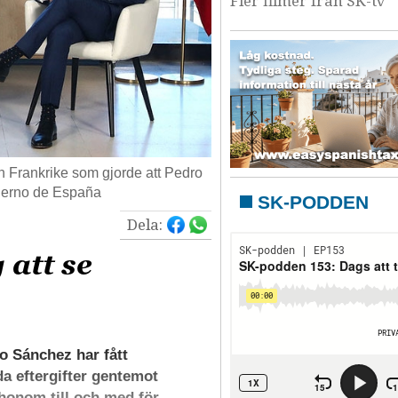
Fler filmer från SK-tv
h Frankrike som gjorde att Pedro
bierno de España
SK-PODDEN
Dela:
 att se
Sánchez har fått
da eftergifter gentemot
 honom till och med för