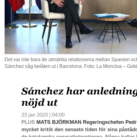
Det var inte bara de utmärkta relationerna mellan Spanien oc
Sánchez såg belåten ut i Barcelona. Foto: La Moncloa – Go
Sánchez har anledning
nöjd ut
23 jan 2023 | 04:00
PLUS
MATS BJÖRKMAN Regeringschefen Pedro 
mycket kritik den senaste tiden för sina påståd
de katalanska separatistpartierna. Några kallar