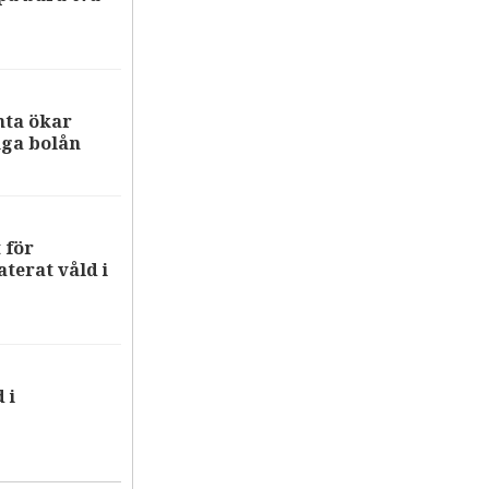
nta ökar
iga bolån
 för
terat våld i
 i