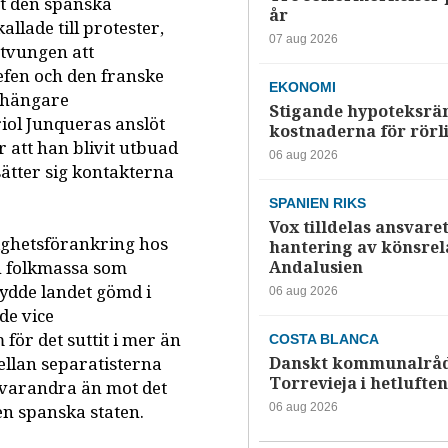
t den spanska
år
lade till protester,
07 aug 2026
tvungen att
efen och den franske
EKONOMI
nhängare
Stigande hypoteksrä
iol Junqueras anslöt
kostnaderna för rörl
 att han blivit utbuad
06 aug 2026
ätter sig kontakterna
SPANIEN RIKS
Vox tilldelas ansvaret
ighetsförankring hos
hantering av könsrela
Andalusien
En folkmassa som
lydde landet gömd i
06 aug 2026
de vice
ör det suttit i mer än
COSTA BLANCA
Danskt kommunalråd
mellan separatisterna
Torrevieja i hetluften
 varandra än mot det
06 aug 2026
en spanska staten.