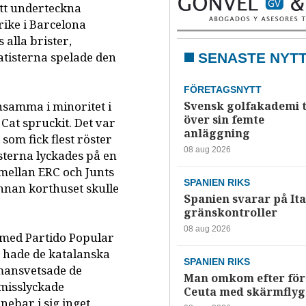
tt underteckna
ike i Barcelona
alla brister,
atisterna spelade den
SENASTE NYT
FÖRETAGSNYTT
Svensk golfakademi 
samma i minoritet i
över sin femte
 Cat spruckit. Det var
anläggning
som fick flest röster
08 aug 2026
isterna lyckades på en
mellan ERC och Junts
SPANIEN RIKS
innan korthuset skulle
Spanien svarar på Ita
gränskontroller
08 aug 2026
 med Partido Popular
e hade de katalanska
SPANIEN RIKS
mansvetsade de
Man omkom efter förs
 misslyckade
Ceuta med skärmflyg
nebar i sig inget