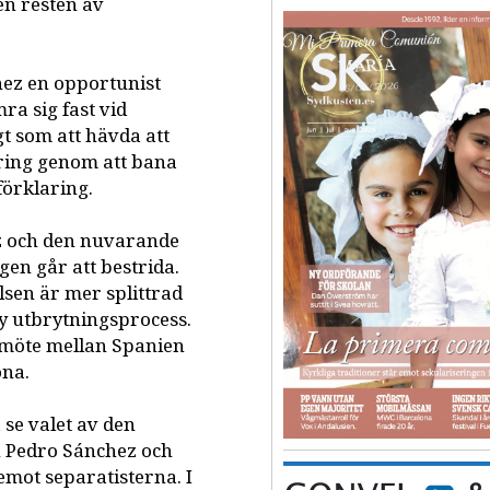
en resten av
hez en opportunist
mra sig fast vid
t som att hävda att
tring genom att bana
förklaring.
z
och den nuvarande
gen går att bestrida.
lsen är mer splittrad
ny utbrytningsprocess.
pmöte mellan Spanien
ona.
 se valet av den
n Pedro Sánchez och
mot separatisterna. I