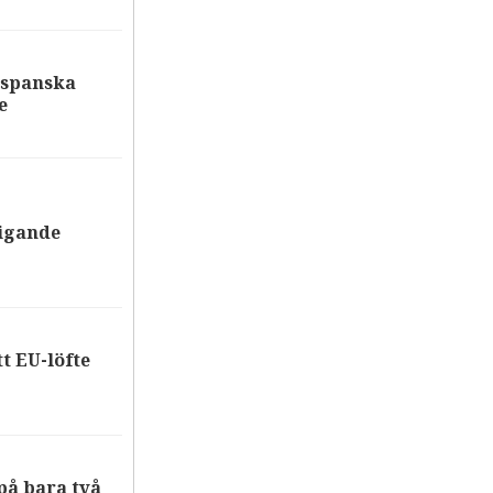
 spanska
e
tigande
tt EU-löfte
på bara två