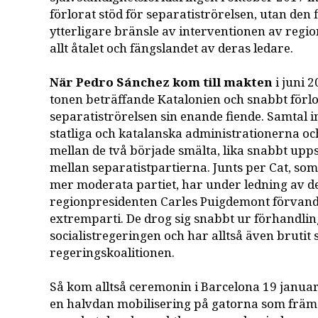
förlorat stöd för separatiströrelsen, utan den 
ytterligare bränsle av interventionen av regi
allt åtalet och fängslandet av deras ledare.
När Pedro Sánchez kom till makten
i juni 
tonen beträffande Katalonien och snabbt förl
separatiströrelsen sin enande fiende. Samtal i
statliga och katalanska administrationerna oc
mellan de två började smälta, lika snabbt up
mellan separatistpartierna. Junts per Cat, so
mer moderata partiet, har under ledning av de
regionpresidenten Carles Puigdemont förvandlat
extremparti. De drog sig snabbt ur förhandl
socialistregeringen och har alltså även brutit
regeringskoalitionen.
Så kom alltså ceremonin i Barcelona 19 januari 
en halvdan mobilisering på gatorna som främs