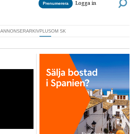
Logga in
Prenumerera
DANNONSER
ARKIV
PLUS
OM SK