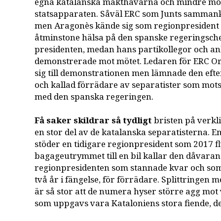
egna katalanska makthavarna och mindre mo
statsapparaten. Såväl ERC som Junts sammankal
men Aragonès kände sig som regionpresident 
åtminstone hälsa på den spanske regeringsch
presidenten, medan hans partikollegor och a
demonstrerade mot mötet. Ledaren för ERC Or
sig till demonstrationen men lämnade den efter
och kallad förrädare av separatister som mots
med den spanska regeringen.
Få saker skildrar så tydligt
bristen på verkl
en stor del av de katalanska separatisterna. 
stöder en tidigare regionpresident som 2017 f
bagageutrymmet till en bil kallar den dåvaran
regionpresidenten som stannade kvar och som f
två år i fängelse, för förrädare. Splittringen 
är så stor att de numera hyser större agg mot
som uppgavs vara Kataloniens stora fiende, d