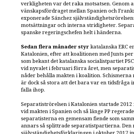
verkligheten var det raka motsatsen. Genom a
vänskapsfördraget mellan Spanien och Frankr
exponerade Sánchez självständighetsrörelsens 
motsättningar och interna stridigheter. Separ
spanske regeringschefen helt i händerna.
Sedan flera månader styr
katalanska ERC en
Katalonien, efter att koalitionen med Junts per
som bekant det katalanska socialistpartiet PSC 
vid nyvalet i februari förra året, men separat
nåder behålla makten i koalition. Schismerna 
är dock så stora att det bara var en tidsfråga 
falla ihop.
Separatiströrelsen i Katalonien startade 2012
vid makten i Spanien och så länge PP regerad
separatisterna en gemensam fiende som sam
annars så splittrade separatistpartierna. Den
självständighetsförklaringen i oktober 2017 in