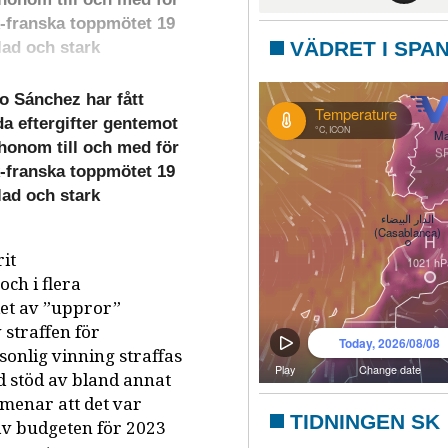
-franska toppmötet 19
VÄDRET I SPA
lad och stark
Sánchez har fått
da eftergifter gentemot
 honom till och med för
-franska toppmötet 19
lad och stark
it
ch i flera
det av ”uppror”
 straffen för
sonlig vinning straffas
 stöd av bland annat
menar att det var
TIDNINGEN SK
 av budgeten för 2023