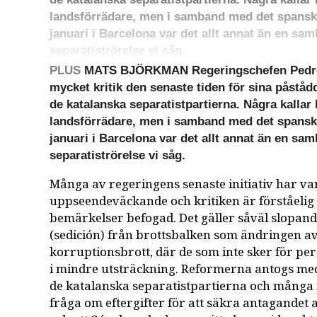
landsförrädare, men i samband med det spansk
januari i Barcelona var det allt annat än en sam
separatiströrelse vi såg.
PLUS
MATS BJÖRKMAN Regeringschefen Pedro 
mycket kritik den senaste tiden för sina påståd
de katalanska separatistpartierna. Några kallar
landsförrädare, men i samband med det spansk
januari i Barcelona var det allt annat än en sam
separatiströrelse vi såg.
Många av regeringens senaste initiativ har var
uppseendeväckande och kritiken är förståelig o
bemärkelser befogad. Det gäller såväl slopan
(sedición) från brottsbalken som ändringen av
korruptionsbrott, där de som inte sker för per
i mindre utsträckning. Reformerna antogs med
de katalanska separatistpartierna och många 
fråga om eftergifter för att säkra antagandet