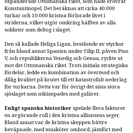
expanderade Ottomanska riket, som hade erövrat
Konstantinopel. Det beräknas att cirka 40.000
turkar och 10.000 kristna förlorade livet i
striderna, vilket utgör omkring hälften av alla
soldater som deltog i slaget.
Den så kallade Heliga Ligan, bestående av styrkor
från bland annat Spanien under Filip II, påven Pius
V, och republikerna Venedig och Genua, ryckte ut
mot det Ottomanska riket. Trots initiala strategiska
fördelar, ledde en kombination av övermod och
dålig kvalitet på krutet till ett katastrofalt nederlag
för turkarna. Detta var för övrigt det sista stora
sjöslaget som utkämpades med galärer.
Enligt spanska historiker
spelade flera faktorer
en avgörande roll i den kristna alliansens seger.
Bland annat var de kristna skeppen bättre
beväpnade, med musköter ombord, jämfört med