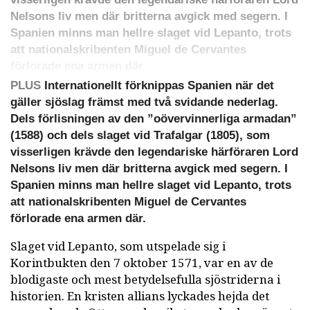
Nelsons liv men där britterna avgick med segern. I
Spanien minns man hellre slaget vid Lepanto, trots
att nationalskribenten Miguel de Cervantes
förlorade ena armen där.
PLUS
Internationellt förknippas Spanien när det
gäller sjöslag främst med två svidande nederlag.
Dels förlisningen av den ”oövervinnerliga armadan”
(1588) och dels slaget vid Trafalgar (1805), som
visserligen krävde den legendariske härföraren Lord
Nelsons liv men där britterna avgick med segern. I
Spanien minns man hellre slaget vid Lepanto, trots
att nationalskribenten Miguel de Cervantes
förlorade ena armen där.
Slaget vid Lepanto, som utspelade sig i
Korintbukten den 7 oktober 1571, var en av de
blodigaste och mest betydelsefulla sjöstriderna i
historien. En kristen allians lyckades hejda det