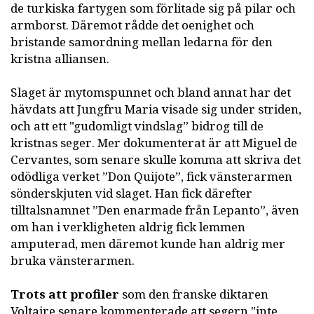
de turkiska fartygen som förlitade sig på pilar och
armborst. Däremot rådde det oenighet och
bristande samordning mellan ledarna för den
kristna alliansen.
Slaget är mytomspunnet och bland annat har det
hävdats att Jungfru Maria visade sig under striden,
och att ett "gudomligt vindslag” bidrog till de
kristnas seger. Mer dokumenterat är att Miguel de
Cervantes, som senare skulle komma att skriva det
odödliga verket ”Don Quijote”, fick vänsterarmen
sönderskjuten vid slaget. Han fick därefter
tilltalsnamnet ”Den enarmade från Lepanto”, även
om han i verkligheten aldrig fick lemmen
amputerad, men däremot kunde han aldrig mer
bruka vänsterarmen.
Trots att profiler
som den franske diktaren
Voltaire senare kommenterade att segern "inte