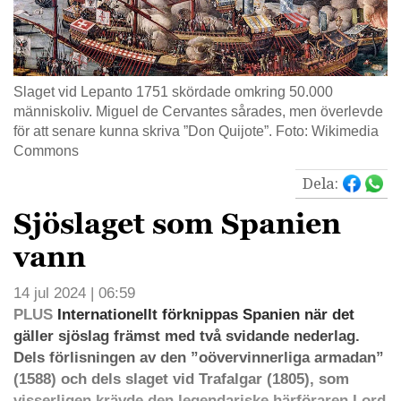
Slaget vid Lepanto 1751 skördade omkring 50.000
människoliv. Miguel de Cervantes sårades, men överlevde
för att senare kunna skriva ”Don Quijote”. Foto: Wikimedia
Commons
Dela:
Sjöslaget som Spanien
vann
14 jul 2024 | 06:59
PLUS
Internationellt förknippas Spanien när det
gäller sjöslag främst med två svidande nederlag.
Dels förlisningen av den ”oövervinnerliga armadan”
(1588) och dels slaget vid Trafalgar (1805), som
visserligen krävde den legendariske härföraren Lord