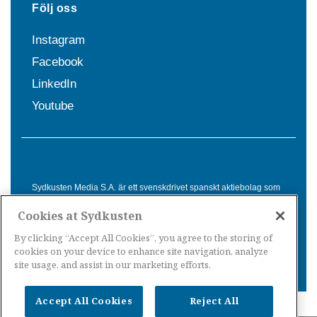
Följ oss
Instagram
Facebook
LinkedIn
Youtube
Sydkusten Media S.A. är ett svenskdrivet spanskt aktiebolag som
sedan 1992 erbjuder nyheter och tjänster till svensktalande i
Cookies at Sydkusten
Spanien. Genom nyhetsbevakning av hela Spanien, med bas på
Costa del Sol, är Sydkusten en ledande aktör inom
By clicking “Accept All Cookies”, you agree to the storing of
informationsförmedling för svenskar i Spanien.
cookies on your device to enhance site navigation, analyze
site usage, and assist in our marketing efforts.
Accept All Cookies
Reject All