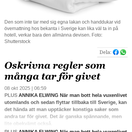
Den som inte tar med sig egna lakan och handdukar vid
övernattning hos bekanta i Sverige kan lika väl ta in på
hotell, verkar bara den allmänna devisen. Foto:
Shutterstock
Dela:
Oskrivna regler som
många tar för givet
08 okt 2025 | 06:59
PLUS
ANNIKA ELWING När man bott hela vuxenlivet
utomlands och sedan flyttar tillbaka till Sverige, kan
det hända att man upptäcker konstiga saker som
andra tar för givet. Det är ganska spännande, men
lite obekvämt också.
PLUS
ANNIKA ELWING När man bott hela vuxenlivet