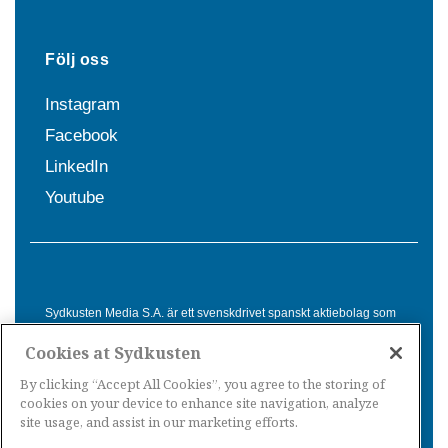
Följ oss
Instagram
Facebook
LinkedIn
Youtube
Sydkusten Media S.A. är ett svenskdrivet spanskt aktiebolag som
sedan 1992 erbjuder nyheter och tjänster till svensktalande i
Cookies at Sydkusten
Spanien. Genom nyhetsbevakning av hela Spanien, med bas på
Costa del Sol, är Sydkusten en ledande aktör inom
By clicking “Accept All Cookies”, you agree to the storing of
informationsförmedling för svenskar i Spanien.
cookies on your device to enhance site navigation, analyze
site usage, and assist in our marketing efforts.