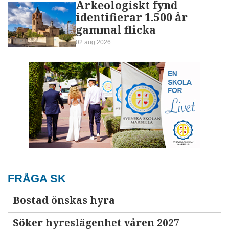
Arkeologiskt fynd
identifierar 1.500 år
gammal flicka
02 aug 2026
FRÅGA SK
Bostad önskas hyra
Söker hyreslägenhet våren 2027