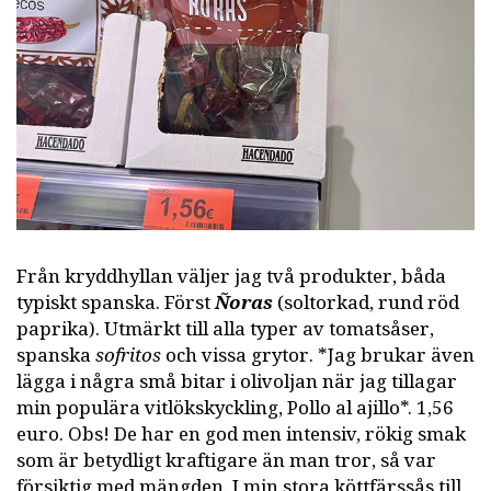
Från kryddhyllan väljer jag två produkter, båda
typiskt spanska. Först
Ñoras
(soltorkad, rund röd
paprika). Utmärkt till alla typer av tomatsåser,
spanska
sofritos
och vissa grytor. *Jag brukar även
lägga i några små bitar i olivoljan när jag tillagar
min populära vitlökskyckling, Pollo al ajillo*. 1,56
euro. Obs! De har en god men intensiv, rökig smak
som är betydligt kraftigare än man tror, så var
försiktig med mängden. I min stora köttfärssås till