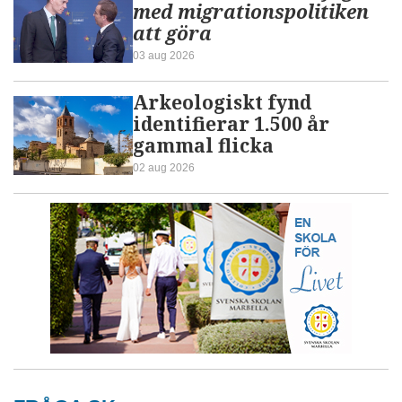
med migrationspolitiken
att göra
03 aug 2026
Arkeologiskt fynd
identifierar 1.500 år
gammal flicka
02 aug 2026