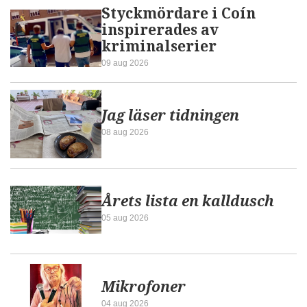
Styckmördare i Coín
inspirerades av
kriminalserier
09 aug 2026
Jag läser tidningen
08 aug 2026
Årets lista en kalldusch
05 aug 2026
Mikrofoner
04 aug 2026