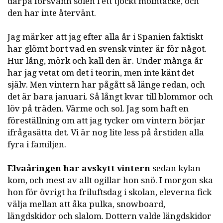
därpå försvann solen i ett tjockt molntäcke, och
den har inte återvänt.
Jag märker att jag efter alla år i Spanien faktiskt
har glömt bort vad en svensk vinter är för något.
Hur lång, mörk och kall den är. Under många år
har jag vetat om det i teorin, men inte känt det
själv. Men vintern har pågått så länge redan, och
det är bara januari. Så långt kvar till blommor och
löv på träden. Värme och sol. Jag som haft en
föreställning om att jag tycker om vintern börjar
ifrågasätta det. Vi är nog lite less på årstiden alla
fyra i familjen.
Elvaåringen har avskytt vintern
sedan kylan
kom, och mest av allt ogillar hon snö. I morgon ska
hon för övrigt ha friluftsdag i skolan, eleverna fick
välja mellan att åka pulka, snowboard,
längdskidor och slalom. Dottern valde längdskidor