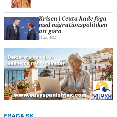
Krisen i Ceuta hade föga
med migrationspolitiken
att göra
03 aug 2026
FRÅGA SK