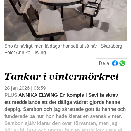
Snö är härligt, men få dagar har sett ut så här i Skaraborg.
Foto: Annika Elwing
Dela:
Tankar i vintermörkret
28 jan 2026 | 06:59
PLUS
ANNIKA ELWING En kompis i Sevilla skrev i
ett meddelande att det dåliga vädret gjorde henne
deppig. Sambon och jag skrattade gott åt henne och
funderade på hur hon hade klarat en svensk vinter.
Sambon själv klarar den över förväntan, men jag
börjar bli less och undrar hur en årstid kan vara så