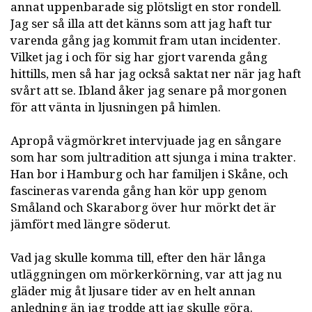
annat uppenbarade sig plötsligt en stor rondell.
Jag ser så illa att det känns som att jag haft tur
varenda gång jag kommit fram utan incidenter.
Vilket jag i och för sig har gjort varenda gång
hittills, men så har jag också saktat ner när jag haft
svårt att se. Ibland åker jag senare på morgonen
för att vänta in ljusningen på himlen.
Apropå vägmörkret intervjuade jag en sångare
som har som jultradition att sjunga i mina trakter.
Han bor i Hamburg och har familjen i Skåne, och
fascineras varenda gång han kör upp genom
Småland och Skaraborg över hur mörkt det är
jämfört med längre söderut.
Vad jag skulle komma till, efter den här långa
utläggningen om mörkerkörning, var att jag nu
gläder mig åt ljusare tider av en helt annan
anledning än jag trodde att jag skulle göra.