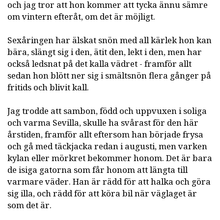
och jag tror att hon kommer att tycka ännu sämre
om vintern efteråt, om det är möjligt.
Sexåringen har älskat snön med all kärlek hon kan
bära, slängt sig i den, ätit den, lekt i den, men har
också ledsnat på det kalla vädret - framför allt
sedan hon blött ner sig i smältsnön flera gånger på
fritids och blivit kall.
Jag trodde att sambon, född och uppvuxen i soliga
och varma Sevilla, skulle ha svårast för den här
årstiden, framför allt eftersom han började frysa
och gå med täckjacka redan i augusti, men varken
kylan eller mörkret bekommer honom. Det är bara
de isiga gatorna som får honom att längta till
varmare väder. Han är rädd för att halka och göra
sig illa, och rädd för att köra bil när väglaget är
som det är.