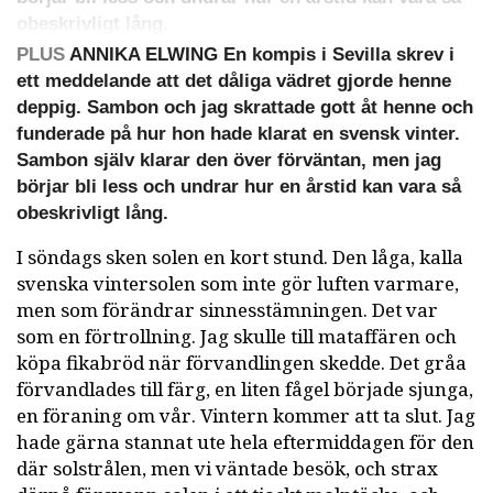
obeskrivligt lång.
PLUS
ANNIKA ELWING En kompis i Sevilla skrev i
ett meddelande att det dåliga vädret gjorde henne
deppig. Sambon och jag skrattade gott åt henne och
funderade på hur hon hade klarat en svensk vinter.
Sambon själv klarar den över förväntan, men jag
börjar bli less och undrar hur en årstid kan vara så
obeskrivligt lång.
I söndags sken solen en kort stund. Den låga, kalla
svenska vintersolen som inte gör luften varmare,
men som förändrar sinnesstämningen. Det var
som en förtrollning. Jag skulle till mataffären och
köpa fikabröd när förvandlingen skedde. Det gråa
förvandlades till färg, en liten fågel började sjunga,
en föraning om vår. Vintern kommer att ta slut. Jag
hade gärna stannat ute hela eftermiddagen för den
där solstrålen, men vi väntade besök, och strax