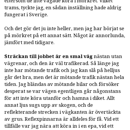
eftersom de inte vågade köra i mörkret. Vilket
trams, tyckte jag, en sådan inställning hade aldrig
fungerat i Sverige.
Och det gör det ju inte heller, men jag har börjat se
på mörkret på ett annat sätt. Något är annorlunda,
jämfört med tidigare.
Sträckan till jobbet är en smal väg
nästan utan
vägrenar, och den är väl trafikerad. Så länge jag
inte har mötande trafik och jag kan slå på helljus
går det bra, men det är mötande trafik nästan hela
tiden. Jag bländas av mötande bilar och försöker
desperat se var vägen egentligen går någonstans
för att inte köra utanför och hamna i diket. Allt
annat ljus sugs upp av skogen, och de
reflekterande strecken i vägkanten är övertäckta
av grus. Reflexpinnarna är alldeles för få. Vid ett
tillfälle var jag nära att köra in i en epa, vid ett