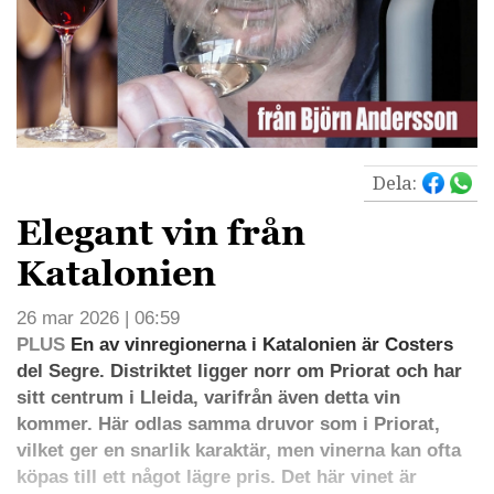
Dela:
Elegant vin från
Katalonien
26 mar 2026 | 06:59
PLUS
En av vinregionerna i Katalonien är Costers
del Segre. Distriktet ligger norr om Priorat och har
sitt centrum i Lleida, varifrån även detta vin
kommer. Här odlas samma druvor som i Priorat,
vilket ger en snarlik karaktär, men vinerna kan ofta
köpas till ett något lägre pris. Det här vinet är