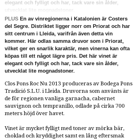
elegant och fylligt och har, tack vare sin ålder,
utvecklat lite mognadstoner.
PLUS
En av vinregionerna i Katalonien är Costers
del Segre. Distriktet ligger norr om Priorat och har
sitt centrum i Lleida, varifrån även detta vin
kommer. Här odlas samma druvor som i Priorat,
vilket ger en snarlik karaktär, men vinerna kan ofta
köpas till ett något lägre pris. Det här vinet är
elegant och fylligt och har, tack vare sin ålder,
utvecklat lite mognadstoner.
Clos Pons Roc Nu 2013 produceras av Bodega Pons
Tradició S.L.U. i Lleida. Druvorna som använts är
de för regionen vanliga garnacha, cabernet
sauvignon och tempranillo, odlade på cirka 700
meters höjd över havet.
Vinet är mycket fylligt med toner av mörka bär,
choklad och kryddighet samt en lång eftersmak