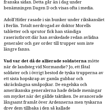
franska sidan. Detta går än i dag under
benämningen Dagen D och visas ofta i media.
Adolf Hitler rasade i sin bunker under rikskansliet
i Berlin. Totalt nerdrogad av doktor Morells
tabletter och sprutor fick han ständiga
raseriutbrott där han avskedade redan avlidna
generaler och gav order till trupper som inte
längre fanns.
Vad var det då de allierade soldaterna
mötte
när de landsteg vid Normandie? Jo, ett fåtal
soldater och i övrigt bestod de tyska trupperna av
ett sista hopskrap av gamla gubbar och
skräckslagna småpojkar. De engelska och
amerikanska generalerna hade delade meningar
om mycket när det gällde taktiken. De avancerade
långsamt framåt över Ardennerna men tyskarna
drev dem tillbaka i den så kallade