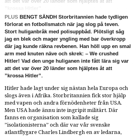
att det var över 20 länder som hjälptes åt att
”krossa Hitler”.
PLUS
BENGT SÄNDH Storbritannien hade tydligen
förlorat en fotbollsmatch när jag slog på teven.
Stort huliganbråk med polisuppbåd. Plötsligt såg
jag en blek och mager yngling med bar överkropp
där jag kunde räkna revbenen. Han höll upp en smal
arm med knuten näve och skrek: – We crushed
Hitler! Vad den unge huliganen inte fått lära sig var
att det var över 20 länder som hjälptes åt att
”krossa Hitler”.
Hitler hade lagt under sig nästan hela Europa och
slogs även i Afrika. Storbritannien fick stor hjälp
med vapen och andra förnödenheter från USA.
Men USA hade ännu inte ingripit militärt. Där
fanns en organisation som kallade sig
”isolationisterna” och där var vår svenske
atlantflygare Charles Lindbergh en av ledarna,