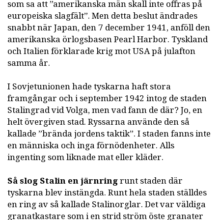
som sa att ”amerikanska män skall inte offras på
europeiska slagfält”. Men detta beslut ändrades
snabbt när Japan, den 7 december 1941, anföll den
amerikanska örlogsbasen Pearl Harbor. Tyskland
och Italien förklarade krig mot USA på julafton
samma år.
I Sovjetunionen hade tyskarna haft stora
framgångar och i september 1942 intog de staden
Stalingrad vid Volga, men vad fann de där? Jo, en
helt övergiven stad. Ryssarna använde den så
kallade ”brända jordens taktik”. I staden fanns inte
en människa och inga förnödenheter. Alls
ingenting som liknade mat eller kläder.
Så slog Stalin en järnring
runt staden där
tyskarna blev instängda. Runt hela staden ställdes
en ring av så kallade Stalinorglar. Det var väldiga
granatkastare som i en strid ström öste granater