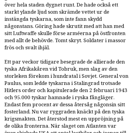
över hela staden dygnet runt. De hade också ett
starkt ylande ljud som skrämde vettet ur de
instängda tyskarna, som inte fann skydd
någonstans. Göring hade skrutit med att han med
sitt Luftwaffe skulle förse arméerna på östfronten
med allt de behövde. Tomt skryt. Soldater i massor
frös och svalt ihjäl.
Ett par veckor tidigare besegrade de allierade den
tyska Afrikakåren vid Tobruk, men slag av den
storleken förekom i hundratal i Sovjet. General von
Paulus, som ledde tyskarna i Stalingrad trotsade
Hitlers order och kapitulerade den 2 februari 1943
och 95.000 tyskar hamnade i ryska fångläger.
Endast fem procent av dessa återsåg någonsin sitt
fosterland. Nu var ryggraden knäckt på den tyska
krigsmakten. Det återstod mest en uppröjning på
de olika fronterna. När slaget om Atlanten var