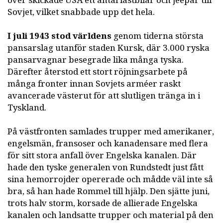
över skickade USA ett antal lastbilar och jeepar till
Sovjet, vilket snabbade upp det hela.
I juli 1943 stod världens
genom tiderna största
pansarslag utanför staden Kursk, där 3.000 ryska
pansarvagnar besegrade lika många tyska.
Därefter återstod ett stort röjningsarbete på
många fronter innan Sovjets arméer raskt
avancerade västerut för att slutligen tränga in i
Tyskland.
På västfronten samlades trupper med amerikaner,
engelsmän, fransoser och kanadensare med flera
för sitt stora anfall över Engelska kanalen. Där
hade den tyske generalen von Rundstedt just fått
sina hemorrojder opererade och mådde väl inte så
bra, så han hade Rommel till hjälp. Den sjätte juni,
trots halv storm, korsade de allierade Engelska
kanalen och landsatte trupper och material på den