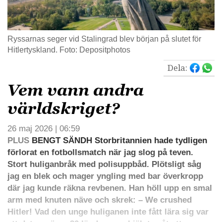
Ryssarnas seger vid Stalingrad blev början på slutet för
Hitlertyskland. Foto: Depositphotos
Dela:
Vem vann andra
världskriget?
26 maj 2026 | 06:59
PLUS
BENGT SÄNDH Storbritannien hade tydligen
förlorat en fotbollsmatch när jag slog på teven.
Stort huliganbråk med polisuppbåd. Plötsligt såg
jag en blek och mager yngling med bar överkropp
där jag kunde räkna revbenen. Han höll upp en smal
arm med knuten näve och skrek: – We crushed
Hitler! Vad den unge huliganen inte fått lära sig var