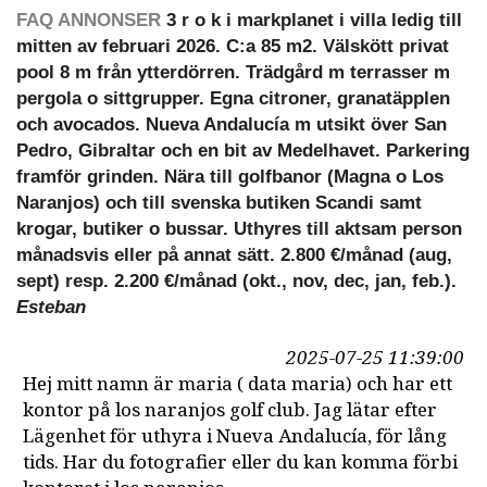
FAQ ANNONSER
3 r o k i markplanet i villa ledig till
mitten av februari 2026. C:a 85 m2. Välskött privat
pool 8 m från ytterdörren. Trädgård m terrasser m
pergola o sittgrupper. Egna citroner, granatäpplen
och avocados. Nueva Andalucía m utsikt över San
Pedro, Gibraltar och en bit av Medelhavet. Parkering
framför grinden. Nära till golfbanor (Magna o Los
Naranjos) och till svenska butiken Scandi samt
krogar, butiker o bussar. Uthyres till aktsam person
månadsvis eller på annat sätt. 2.800 €/månad (aug,
sept) resp. 2.200 €/månad (okt., nov, dec, jan, feb.).
Esteban
2025-07-25 11:39:00
Hej mitt namn är maria ( data maria) och har ett
kontor på los naranjos golf club. Jag lätar efter
Lägenhet för uthyra i Nueva Andalucía, för lång
tids. Har du fotografier eller du kan komma förbi