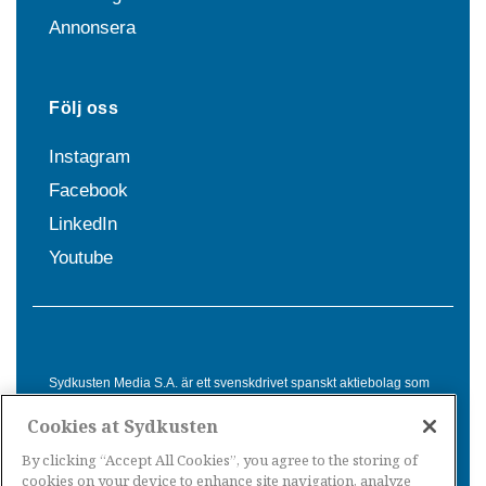
Annonsera
Följ oss
Instagram
Facebook
LinkedIn
Youtube
Sydkusten Media S.A. är ett svenskdrivet spanskt aktiebolag som
sedan 1992 erbjuder nyheter och tjänster till svensktalande i
Cookies at Sydkusten
Spanien. Genom nyhetsbevakning av hela Spanien, med bas på
Costa del Sol, är Sydkusten en ledande aktör inom
By clicking “Accept All Cookies”, you agree to the storing of
informationsförmedling för svenskar i Spanien.
cookies on your device to enhance site navigation, analyze