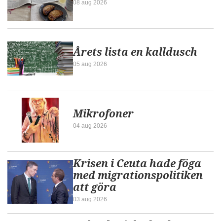
08 aug 2026
Årets lista en kalldusch
05 aug 2026
Mikrofoner
04 aug 2026
Krisen i Ceuta hade föga
med migrationspolitiken
att göra
03 aug 2026