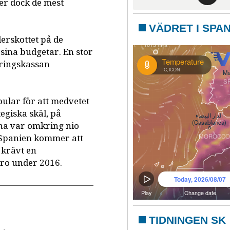
der dock de mest
VÄDRET I SPA
erskottet på de
sina budgetar. En stor
kringskassan
ular för att medvetet
tegiska skäl, på
rna var omkring nio
 Spanien kommer att
 krävt en
uro under 2016.
TIDNINGEN SK