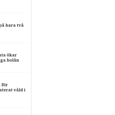
på bara två
nta ökar
iga bolån
 för
terat våld i