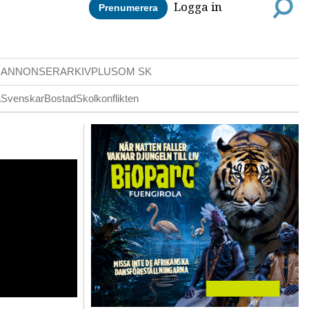
Logga in
Prenumerera
DANNONSER
ARKIV
PLUS
OM SK
a
Svenskar
Bostad
Skolkonflikten