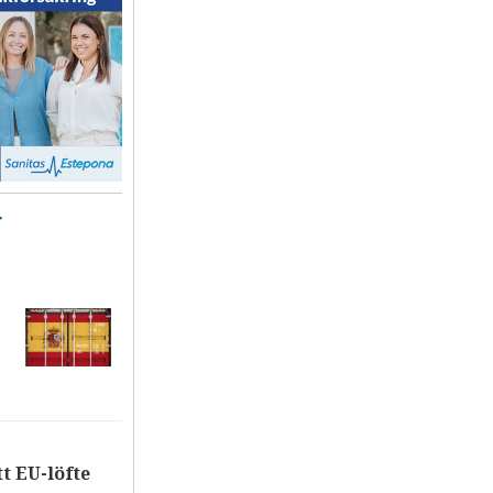
T
tt EU-löfte