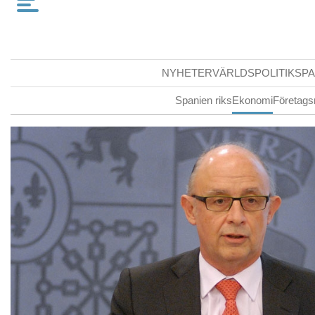
NYHETER
VÄRLDSPOLITIK
SPA
Spanien riks
Ekonomi
Företags