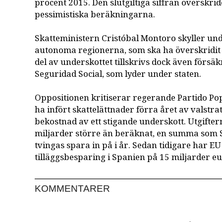
procent 2015. Den slutgiltiga siffran överskri
pessimistiska beräkningarna.
Skatteministern Cristóbal Montoro skyller und
autonoma regionerna, som ska ha överskridit 
del av underskottet tillskrivs dock även försä
Seguridad Social, som lyder under staten.
Oppositionen kritiserar regerande Partido Pop
ha infört skattelättnader förra året av valstra
bekostnad av ett stigande underskott. Utgifte
miljarder större än beräknat, en summa som
tvingas spara in på i år. Sedan tidigare har EU
tilläggsbesparing i Spanien på 15 miljarder e
KOMMENTARER