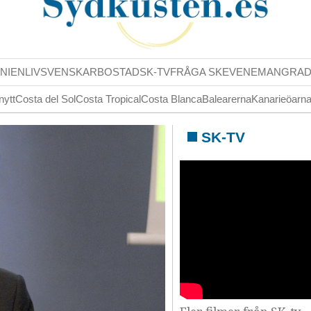
NIENLIV
SVENSKAR
BOSTAD
SK-TV
FRÅGA SK
EVENEMANG
RA
nytt
Costa del Sol
Costa Tropical
Costa Blanca
Balearerna
Kanarieöarn
SK-TV