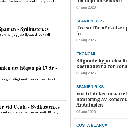
om höjd dieselskatt
07 aug 2026
SPANIEN RIKS
Tre solförmörkelser 
år
07 aug 2026
EKONOMI
Stigande hypoteksrä
kostnaderna för rörl
06 aug 2026
SPANIEN RIKS
Vox tilldelas ansvaret
hantering av könsrela
Andalusien
06 aug 2026
COSTA BLANCA