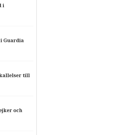
 i
i Guardia
allelser till
ejker och