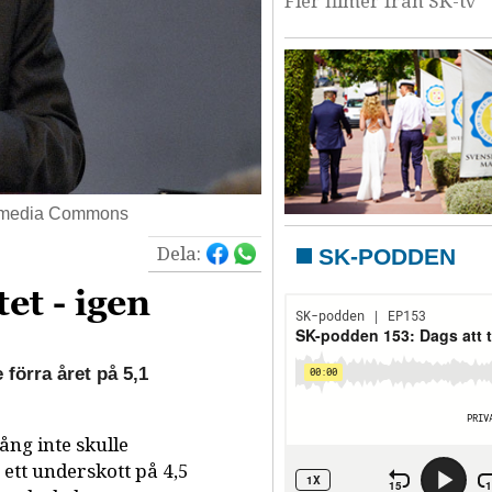
Fler filmer från SK-tv
Wikimedia Commons
Dela:
SK-PODDEN
et - igen
örra året på 5,1
ång inte skulle
ett underskott på 4,5