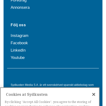
Föredrag
Annonsera
Följ oss
Instagram
Facebook
LinkedIn
Youtube
Sydkusten Media S.A. är ett svenskdrivet spanskt aktiebolag som
sedan 1992 erbjuder nyheter och tjänster till svensktalande i
Cookies at Sydkusten
Spanien. Genom nyhetsbevakning av hela Spanien, med bas på
Costa del Sol, är Sydkusten en ledande aktör inom
By clicking “Accept All Cookies”, you agree to the storing of
informationsförmedling för svenskar i Spanien.