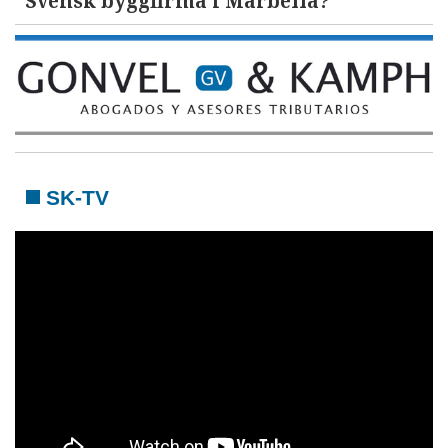
Svensk byggfirma i Marbella?
SK-TV