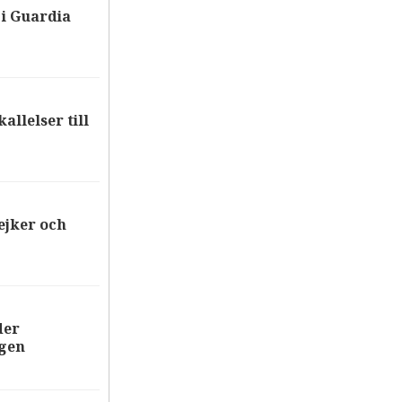
i Guardia
allelser till
ejker och
der
ägen