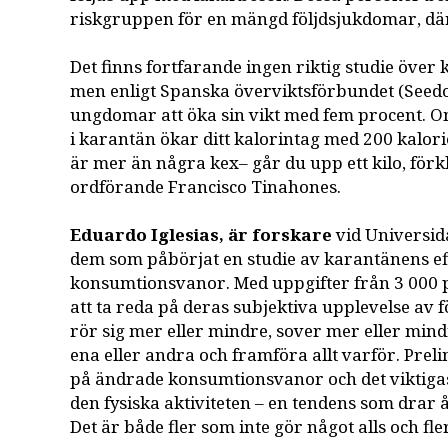
riskgruppen för en mängd följdsjukdomar, dä
Det finns fortfarande ingen riktig studie över
men enligt Spanska överviktsförbundet (See
ungdomar att öka sin vikt med fem procent. 
i karantän ökar ditt kalorintag med 200 kalorie
är mer än några kex– går du upp ett kilo, för
ordförande Francisco Tinahones.
Eduardo Iglesias, är forskare
vid Universid
dem som påbörjat en studie av karantänens e
konsumtionsvanor. Med uppgifter från 3 000 p
att ta reda på deras subjektiva upplevelse av
rör sig mer eller mindre, sover mer eller mind
ena eller andra och framföra allt varför. Prel
på ändrade konsumtionsvanor och det viktigast
den fysiska aktiviteten – en tendens som drar å
Det är både fler som inte gör något alls och fl