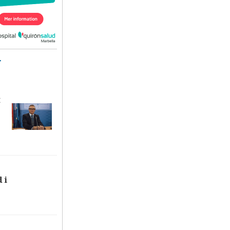
T
t
 i