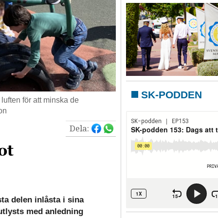
SK-PODDEN
a luften för att minska de
on
Dela:
ot
ta delen inlåsta i sina
tlysts med anledning