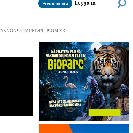
Logga in
Prenumerera
DANNONSER
ARKIV
PLUS
OM SK