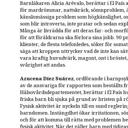
Barnläkaren Alicia Arévalo, berättar i El País
för mardrömmar, nattskräck, sömnproblem, ä
känslomässiga problem som högkänslighet, o
som blir introverta, inte pratar och sedan expl
Många är livrädda för att deras far- och morfö
för att föräldrarna ska förlora sina jobb. 90 
klienter, de flesta telefonledes, söker för somat
säga att kroppen uttrycker vad de inte kan sät
vara kraftig huvudvärk, magont, ont i bröstet,
svårighet att andas.
Azucena Díez Suárez
, ordförande i barnpsy
av de ansvariga för rapporten som beställts f
Hälsovårdsdepartementet, berättar i El País h
friska barn bli sjuka på grund av bristen på 
Fysisk aktivitet är nyckeln till en sund regler
barndomen. Instängdhet ökar irritationen, sö
och för att komma till rätta med problemen be
fysisk aktivitet. När det gäller barn med tidi