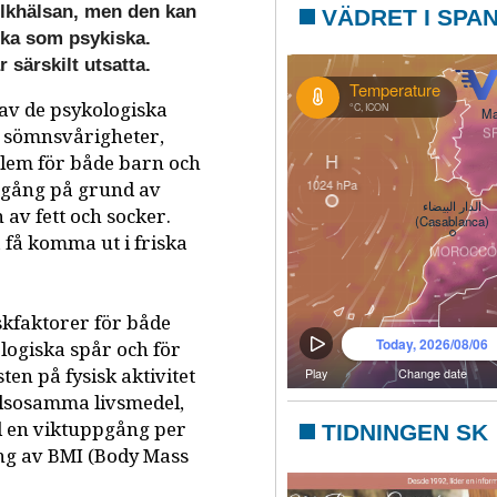
olkhälsan, men den kan
VÄDRET I SPA
iska som psykiska.
 särskilt utsatta.
 av de psykologiska
ll sömnsvårigheter,
blem för både barn och
pgång på grund av
 av fett och socker.
ka få komma ut i friska
iskfaktorer för både
logiska spår och för
en på fysisk aktivitet
lsosamma livsmedel,
d en viktuppgång per
TIDNINGEN SK
ing av BMI (Body Mass