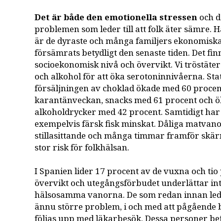
Det är både den emotionella stressen
och d
problemen som leder till att folk äter sämre
är de dyraste och många familjers ekonomiska
försämrats betydligt den senaste tiden. Det fi
socioekonomisk nivå och övervikt. Vi tröstäter
och alkohol för att öka serotoninnivåerna. Stati
försäljningen av choklad ökade med 60 procen
karantänveckan, snacks med 61 procent och ö
alkoholdrycker med 42 procent. Samtidigt har
exempelvis färsk fisk minskat. Dåliga matvan
stillasittande och många timmar framför skä
stor risk för folkhälsan.
I Spanien lider 17 procent av de vuxna och ti
övervikt och utegångsförbudet underlättar int
hälsosamma vanorna. De som redan innan led 
ännu större problem, i och med att pågående 
följas upp med läkarbesök. Dessa personer bef