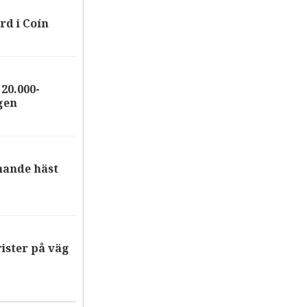
rd i Coín
20.000-
gen
nande häst
ister på väg