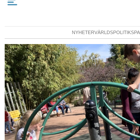
NYHETER
VÄRLDSPOLITIK
SPA