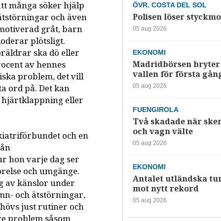
 att många söker hjälp
ÖVR. COSTA DEL SOL
tstörningar och även
Polisen löser styckmo
motiverad gråt, barn
05 aug 2026
oderar plötsligt.
räldrar ska dö eller
EKONOMI
procent av hennes
Madridbörsen bryter 
vallen för första gån
iska problem, det vill
ta ord på. Det kan
05 aug 2026
 hjärtklappning eller
FUENGIROLA
Två skadade när ske
och vagn välte
kiatriförbundet och en
05 aug 2026
rån
ur hon varje dag ser
EKONOMI
rörelse och umgänge.
Antalet utländska tur
ing av känslor under
mot nytt rekord
mn- och ätstörningar,
05 aug 2026
hövs just rutiner och
gare problem såsom