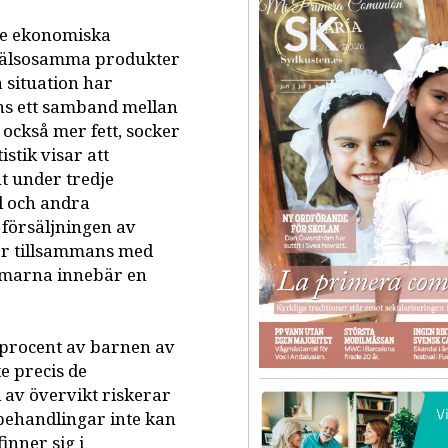
e ekonomiska
. Hälsosamma produkter
 situation har
nns ett samband mellan
 också mer fett, socker
stik visar att
t under tredje
l och andra
 försäljningen av
or tillsammans med
rmarna innebär en
o procent av barnen av
e precis de
av övervikt riskerar
behandlingar inte kan
inner sig i