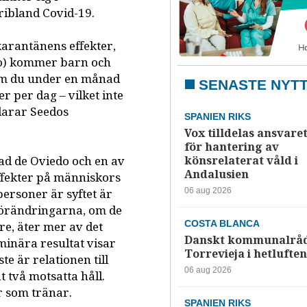
ribland Covid-19.
 karantänens effekter,
do) kommer barn och
Om du under en månad
SENASTE NYT
r per dag – vilket inte
klarar Seedos
SPANIEN RIKS
Vox tilldelas ansvare
för hantering av
ad de Oviedo och en av
könsrelaterat våld i
Andalusien
ffekter på människors
ersoner är syftet är
06 aug 2026
 förändringarna, om de
COSTA BLANCA
re, äter mer av det
Danskt kommunalråd
iminära resultat visar
Torrevieja i hetluften
e är relationen till
06 aug 2026
t två motsatta håll.
er som tränar.
SPANIEN RIKS