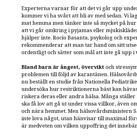
Experterna varnar för att det vi går upp und
kommer vi ha svårt att bli av med sedan. Vi la
mat hemma men tänker inte så mycket på hur 
att vi går omkring i pyjamas eller mjukiskläd
hjälper inte. Rocío Basanta, psykolog och expe
rekommenderar att man tar hand om sitt utsee
ordentligt och sätter som mål att inte gå upp i 
Bland barn är ångest, övervikt
och stressym
problemen till följd av karantänen. Hälsovår
nu beställt en studie från Nationella Pediatrik
undersöka hur restriktionerna bäst kan hävas
riskera deras eller andra hälsa. Många ställer
ska få lov att gå ut under vissa villkor, även 
och nära hemmet. Men hälsovårdsministern Sal
inte lova något, utan hänvisar till maximal fö
är medveten om vilken uppoffring det innebär