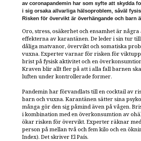
av coronapandemin har som syfte att skydda f
i sig orsaka allvarliga hälsoproblem, såväl fys
Risken för övervikt är överhängande och barn är
Oro, stress, osäkerhet och ensamhet är några
effekterna av karantänen. De leder i sin tur ti
dåliga matvanor, övervikt och somatiska pro
vuxna. Experter varnar för risken för viktup
brist på fysisk aktivitet och en överkonsumtion
Kraven blir allt fler på att i alla fall barnen s
luften under kontrollerade former.
Pandemin har förvandlats till en cocktail av r
barn och vuxna. Karantänen sätter sina psyko
många gör den sig påmind även på vågen. Brist
i kombination med en överkonsumtion av ohä
ökar risken för övervikt. Experter räknar me
person på mellan två och fem kilo och en ökn
Index). Det skriver El País.