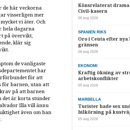
Könsrelaterat drama 
er de här veckorna
Civil-kasern
gar visserligen mer
06 aug 2026
mycket vi äter. Och
er hela dagarna
SPANIEN RIKS
rt på övervikt,
Oro i Ceuta efter nya k
nde, klär sig
gränsen
vikt.
06 aug 2026
ptom de vanligaste
EKONOMI
dsdepartementet har
Kraftig ökning av str
erförbundet för att
arbetskonflikter
 för barnen, utan att
05 aug 2026
 krav på att barnen
om det är korta stunder
MARBELLA
vador Illa vill ännu
Turister hade sex un
rsiktighet även om han
bilkörning på kustv
.
05 aug 2026