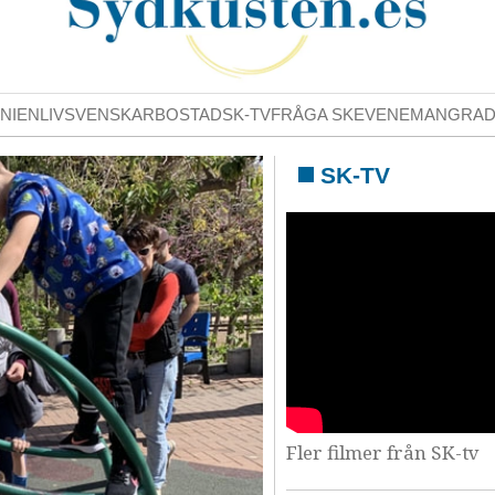
NIENLIV
SVENSKAR
BOSTAD
SK-TV
FRÅGA SK
EVENEMANG
RA
SK-TV
Fler filmer från SK-tv