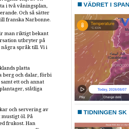
VÄDRET I SPA
sta i två våningsplan,
erande. Och så sätter
till franska Narbonne.
ir man riktigt bekant
sation utbryter på
ågra språk till. Vi i
klands platta
 berg och dalar, förbi
 samt ett och annat
nplantager, ståtliga
ar och servering av
TIDNINGEN SK
 mustigt öl. På
d frukost. Han