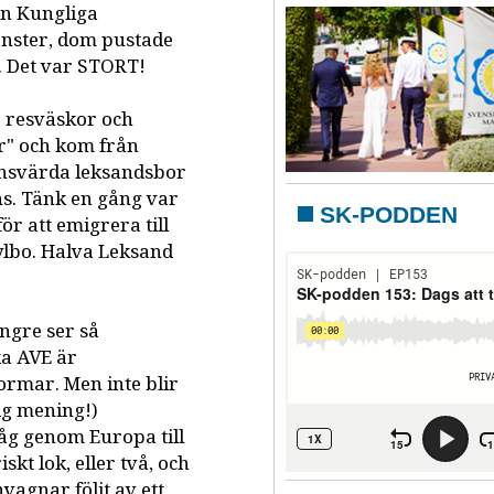
ån Kungliga
onster, dom pustade
. Det var STORT!
 resväskor och
ar" och kom från
nsvärda leksandsbor
s. Tänk en gång var
SK-PODDEN
ör att emigrera till
ylbo. Halva Leksand
ängre ser så
ka AVE är
 ormar. Men inte blir
ig mening!)
tåg genom Europa till
skt lok, eller två, och
agnar följt av ett