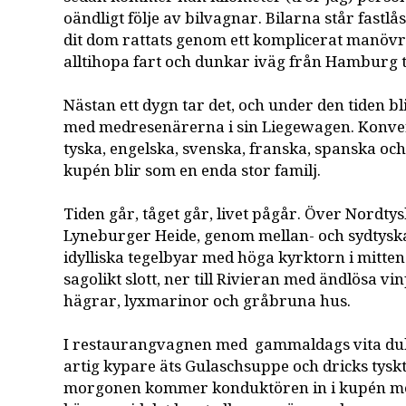
oändligt följe av bilvagnar. Bilarna står fastlå
dit dom rattats genom ett komplicerat manövr
alltihopa fart och dunkar iväg från Hamburg 
Nästan ett dygn tar det, och under den tiden bl
med medresenärerna i sin Liegewagen. Konver
tyska, engelska, svenska, franska, spanska och n
kupén blir som en enda stor familj.
Tiden går, tåget går, livet pågår. Över Nordtys
Lyneburger Heide, genom mellan- och sydtyska
idylliska tegelbyar med höga kyrktorn i mitten
sagolikt slott, ner till Rivieran med ändlösa vi
hägrar, lyxmarinor och gråbruna hus.
I restaurangvagnen med gammaldags vita duk
artig kypare äts Gulaschsuppe och dricks tyskt
morgonen kommer konduktören in i kupén me