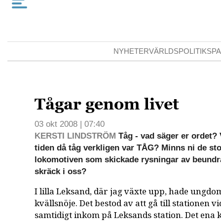
NYHETER
VÄRLDSPOLITIK
SPA
Tågar genom livet
03 okt 2008 | 07:40
KERSTI LINDSTRÖM
Tåg - vad säger er ordet?
tiden då tåg verkligen var TÅG? Minns ni de sto
lokomotiven som skickade rysningar av beundran
skräck i oss?
I lilla Leksand, där jag växte upp, hade ungdom
kvällsnöje. Det bestod av att gå till stationen v
samtidigt inkom på Leksands station. Det ena