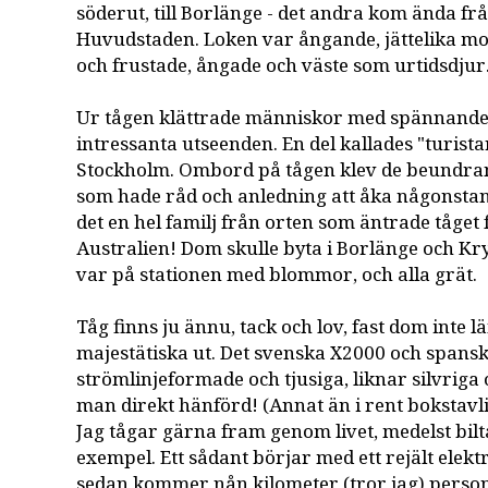
söderut, till Borlänge - det andra kom ända fr
Huvudstaden. Loken var ångande, jättelika m
och frustade, ångade och väste som urtidsdjur
Ur tågen klättrade människor med spännande
intressanta utseenden. En del kallades "turist
Stockholm. Ombord på tågen klev de beundra
som hade råd och anledning att åka någonstan
det en hel familj från orten som äntrade tåget f
Australien! Dom skulle byta i Borlänge och Kr
var på stationen med blommor, och alla grät.
Tåg finns ju ännu, tack och lov, fast dom inte l
majestätiska ut. Det svenska X2000 och spans
strömlinjeformade och tjusiga, liknar silvriga
man direkt hänförd! (Annat än i rent bokstavl
Jag tågar gärna fram genom livet, medelst bil
exempel. Ett sådant börjar med ett rejält elektri
sedan kommer nån kilometer (tror jag) personv