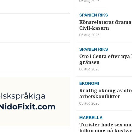
06 aug 2026
SPANIEN RIKS
Könsrelaterat drama 
Civil-kasern
06 aug 2026
SPANIEN RIKS
Oro i Ceuta efter nya k
gränsen
06 aug 2026
EKONOMI
Kraftig ökning av str
arbetskonflikter
05 aug 2026
MARBELLA
Turister hade sex un
bilkörning på kustv