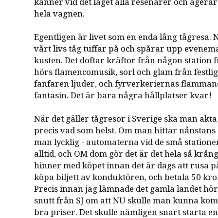
känner vid det laget alla resenärer och agera
hela vagnen.
Egentligen är livet som en enda lång tågresa. N
vårt livs tåg tuffar på och spårar upp evenem
kusten. Det doftar kräftor från någon station 
hörs flamencomusik, sorl och glam från festlig
fanfaren ljuder, och fyrverkeriernas flamman
fantasin. Det är bara några hållplatser kvar!
När det gäller tågresor i Sverige ska man akt
precis vad som helst. Om man hittar nånstans a
man lycklig - automaterna vid de små statione
alltid, och OM dom gör det är det hela så krång
hinner med köpet innan det är dags att rusa p
köpa biljett av konduktören, och betala 50 kron
Precis innan jag lämnade det gamla landet hö
snutt från SJ om att NU skulle man kunna komma
bra priser. Det skulle nämligen snart starta en