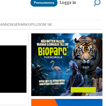
Logga in
Prenumerera
DANNONSER
ARKIV
PLUS
OM SK