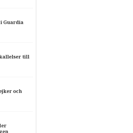
i Guardia
allelser till
ejker och
der
ägen