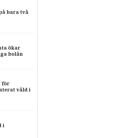
på bara två
nta ökar
iga bolån
 för
terat våld i
 i