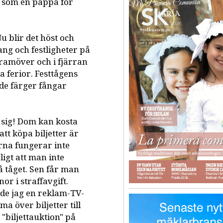
r som en pappa för
u blir det höst och
ang och festligheter på
framöver och i fjärran
a ferior. Festtågens
de färger fångar
a sig! Dom kan kosta
tt köpa biljetter är
rna fungerar inte
ligt att man inte
å tåget. Sen får man
or i straffavgift.
rde jag en reklam-TV-
 över biljetter till
 "biljettauktion" på