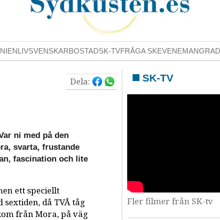
NIENLIV
SVENSKAR
BOSTAD
SK-TV
FRÅGA SK
EVENEMANG
RA
SK-TV
Dela:
 Var ni med på den
ra, svarta, frustande
, fascination och lite
en ett speciellt
Fler filmer från SK-tv
id sextiden, då TVÅ tåg
 kom från Mora, på väg