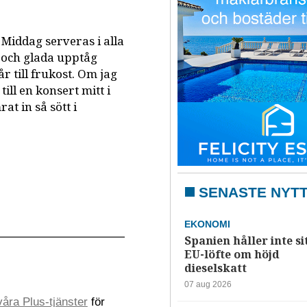
Middag serveras i alla
 och glada upptåg
r till frukost. Om jag
 till en konsert mitt i
at in så sött i
SENASTE NYT
EKONOMI
Spanien håller inte si
EU-löfte om höjd
dieselskatt
07 aug 2026
åra Plus-tjänster
för