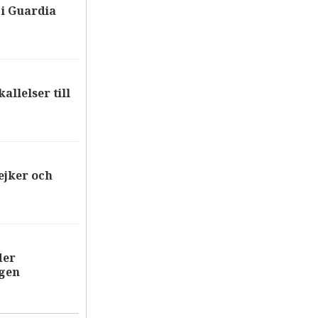
i Guardia
allelser till
ejker och
der
ägen