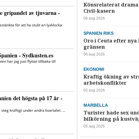
Könsrelaterat drama 
Civil-kasern
06 aug 2026
SPANIEN RIKS
Oro i Ceuta efter nya k
gränsen
06 aug 2026
EKONOMI
Kraftig ökning av str
arbetskonflikter
05 aug 2026
MARBELLA
Turister hade sex un
bilkörning på kustv
05 aug 2026