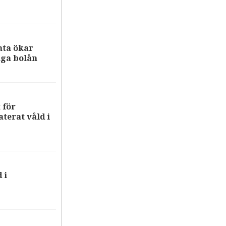
nta ökar
iga bolån
 för
terat våld i
 i