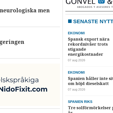
r neurologiska men
SENASTE NYT
EKONOMI
Spansk export nära
geringen
rekordnivåer trots
stigande
energikostnader
07 aug 2026
EKONOMI
Spanien håller inte si
om höjd dieselskatt
07 aug 2026
SPANIEN RIKS
Tre solförmörkelser 
år