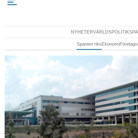
NYHETER
VÄRLDSPOLITIK
SPA
Spanien riks
Ekonomi
Företags