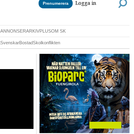
Logga in
Prenumerera
DANNONSER
ARKIV
PLUS
OM SK
a
Svenskar
Bostad
Skolkonflikten