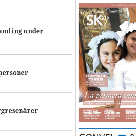
samling under
 personer
lygresenärer