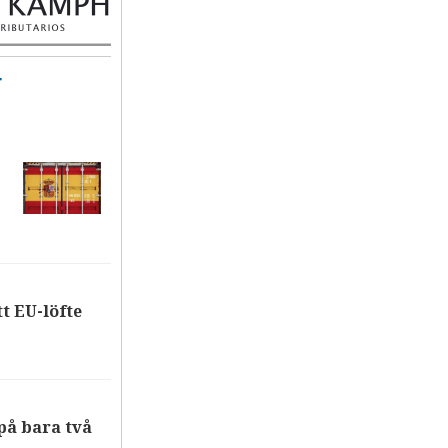
T
tt EU-löfte
på bara två