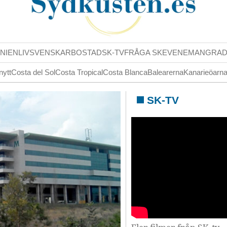
NIENLIV
SVENSKAR
BOSTAD
SK-TV
FRÅGA SK
EVENEMANG
RA
nytt
Costa del Sol
Costa Tropical
Costa Blanca
Balearerna
Kanarieöarn
SK-TV