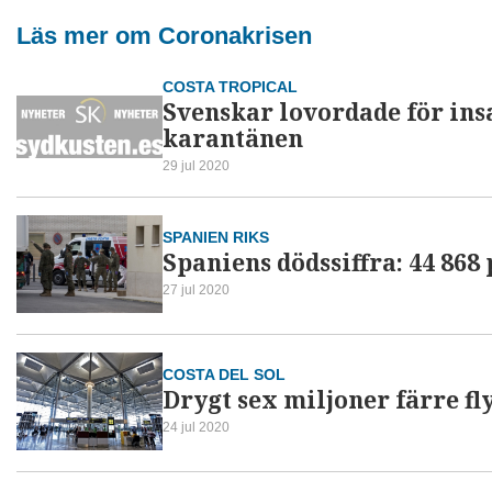
Läs mer om Coronakrisen
COSTA TROPICAL
Svenskar lovordade för in
karantänen
29 jul 2020
SPANIEN RIKS
Spaniens dödssiffra: 44 868
27 jul 2020
COSTA DEL SOL
Drygt sex miljoner färre f
24 jul 2020