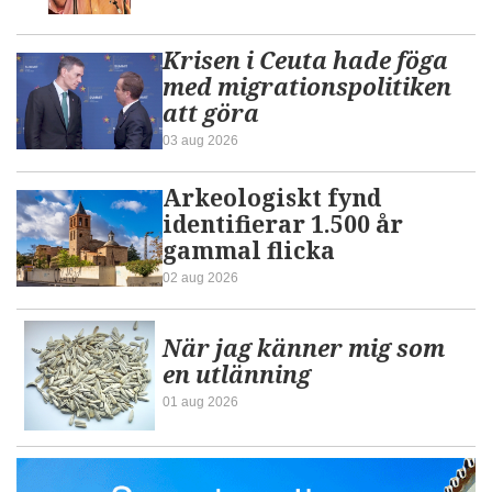
Krisen i Ceuta hade föga
med migrationspolitiken
att göra
03 aug 2026
Arkeologiskt fynd
identifierar 1.500 år
gammal flicka
02 aug 2026
När jag känner mig som
en utlänning
01 aug 2026