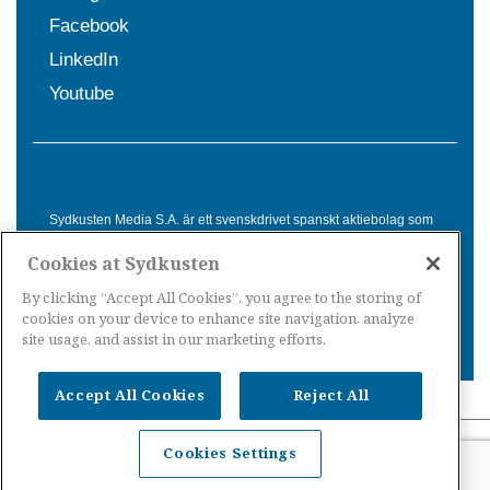
Facebook
LinkedIn
Youtube
Sydkusten Media S.A. är ett svenskdrivet spanskt aktiebolag som
sedan 1992 erbjuder nyheter och tjänster till svensktalande i
Cookies at Sydkusten
Spanien. Genom nyhetsbevakning av hela Spanien, med bas på
Costa del Sol, är Sydkusten en ledande aktör inom
By clicking “Accept All Cookies”, you agree to the storing of
informationsförmedling för svenskar i Spanien.
cookies on your device to enhance site navigation, analyze
site usage, and assist in our marketing efforts.
Accept All Cookies
Reject All
Nyheter Spanien
·
Nyheter Costa del Sol
·
Nyheter
Cookies Settings
Costa Tropical
·
Nyheter Costa Blanca
·
Nyheter