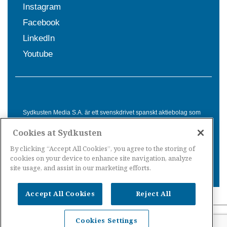
Instagram
Facebook
LinkedIn
Youtube
Sydkusten Media S.A. är ett svenskdrivet spanskt aktiebolag som
sedan 1992 erbjuder nyheter och tjänster till svensktalande i
Cookies at Sydkusten
Spanien. Genom nyhetsbevakning av hela Spanien, med bas på
Costa del Sol, är Sydkusten en ledande aktör inom
By clicking “Accept All Cookies”, you agree to the storing of
informationsförmedling för svenskar i Spanien.
cookies on your device to enhance site navigation, analyze
site usage, and assist in our marketing efforts.
Accept All Cookies
Reject All
Nyheter Spanien
·
Nyheter Costa del Sol
·
Nyheter
Cookies Settings