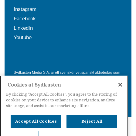
Instagram
Facebook
LinkedIn
Youtube
Sydkusten Media S.A. är ett svenskdrivet spanskt aktiebolag som
sedan 1992 erbjuder nyheter och tjänster till svensktalande i
Cookies at Sydkusten
Spanien. Genom nyhetsbevakning av hela Spanien, med bas på
Costa del Sol, är Sydkusten en ledande aktör inom
By clicking “Accept All Cookies”, you agree to the storing of
informationsförmedling för svenskar i Spanien.
cookies on your device to enhance site navigation, analyze
site usage, and assist in our marketing efforts.
Accept All Cookies
Reject All
Nyheter Spanien
·
Nyheter Costa del Sol
·
Nyheter