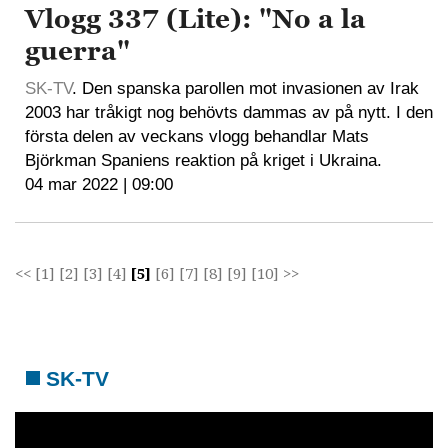
Vlogg 337 (Lite): "No a la
guerra"
SK-TV
. Den spanska parollen mot invasionen av Irak
2003 har tråkigt nog behövts dammas av på nytt. I den
första delen av veckans vlogg behandlar Mats
Björkman Spaniens reaktion på kriget i Ukraina.
04 mar 2022 | 09:00
<<
[1]
[2]
[3]
[4]
[5]
[6]
[7]
[8]
[9]
[10]
>>
SK-TV