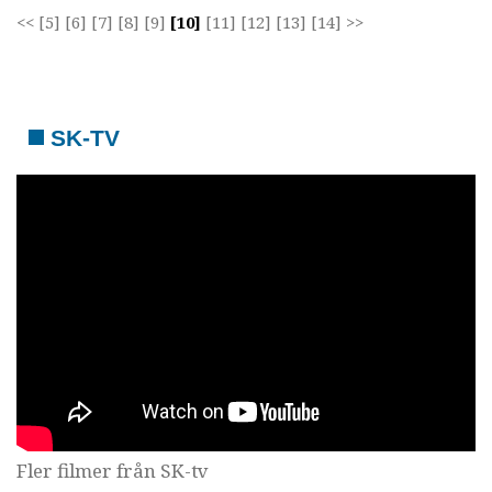
<<
[5]
[6]
[7]
[8]
[9]
[10]
[11]
[12]
[13]
[14]
>>
SK-TV
Fler filmer från SK-tv