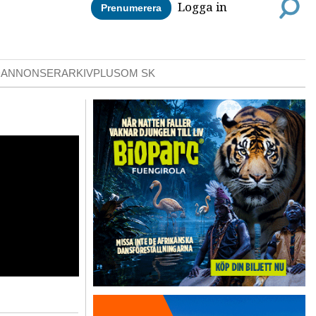
Logga in
Prenumerera
DANNONSER
ARKIV
PLUS
OM SK