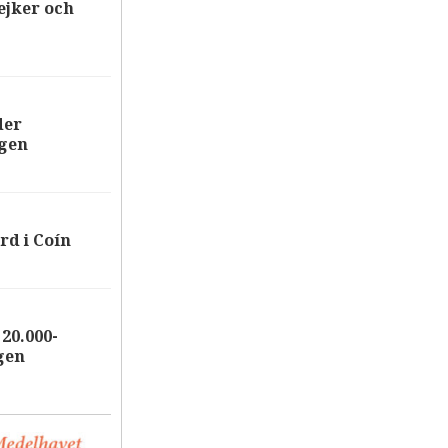
ejker och
der
ägen
rd i Coín
20.000-
gen