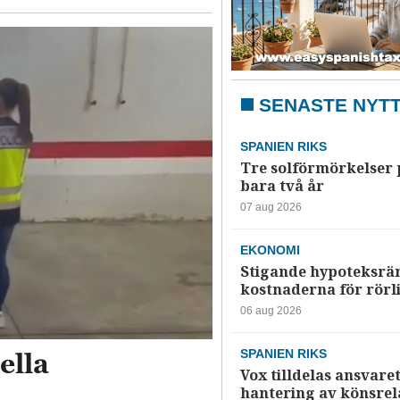
SENASTE NYT
SPANIEN RIKS
Tre solförmörkelser 
bara två år
07 aug 2026
EKONOMI
Stigande hypoteksrä
kostnaderna för rörl
06 aug 2026
ella
SPANIEN RIKS
Vox tilldelas ansvaret
hantering av könsrela