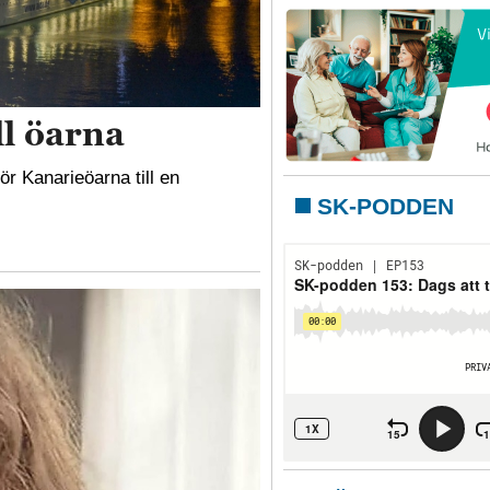
ll öarna
r Kanarieöarna till en
SK-PODDEN