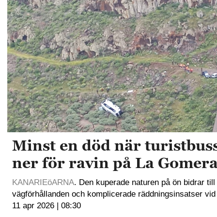
Minst en död när turistbus
ner för ravin på La Gomer
KANARIEöARNA
. Den kuperade naturen på ön bidrar till 
vägförhållanden och komplicerade räddningsinsatser vid a
11 apr 2026 | 08:30