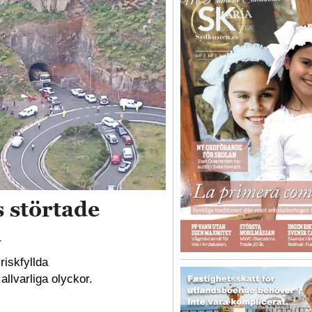
s störtade
a
riskfyllda
llvarliga olyckor.