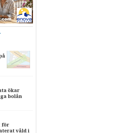
T
på
nta ökar
iga bolån
 för
terat våld i