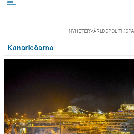
NYHETER
VÄRLDSPOLITIK
SPA
Kanarieöarna