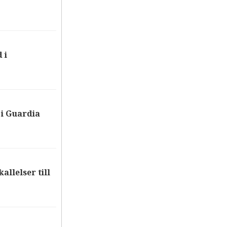
 i
i Guardia
allelser till