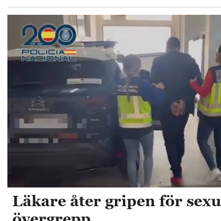
Läkare åter gripen för sexu
övergrepp