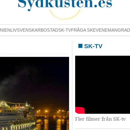
NIENLIV
SVENSKAR
BOSTAD
SK-TV
FRÅGA SK
EVENEMANG
RA
SK-TV
Fler filmer från SK-tv