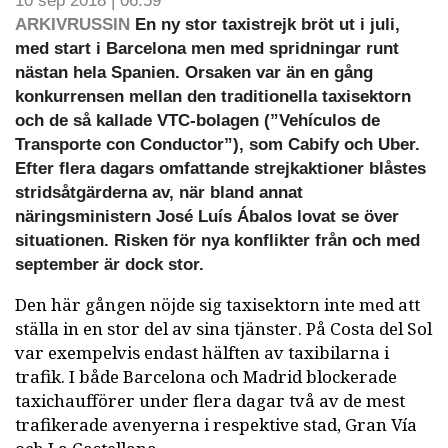
10 sep 2018 | 06:59
ARKIVRUSSIN
En ny stor taxistrejk bröt ut i juli,
med start i Barcelona men med spridningar runt
nästan hela Spanien. Orsaken var än en gång
konkurrensen mellan den traditionella taxisektorn
och de så kallade VTC-bolagen (”Vehículos de
Transporte con Conductor”), som Cabify och Uber.
Efter flera dagars omfattande strejkaktioner blåstes
stridsåtgärderna av, när bland annat
näringsministern José Luís Ábalos lovat se över
situationen. Risken för nya konflikter från och med
september är dock stor.
Den här gången nöjde sig taxisektorn inte med att
ställa in en stor del av sina tjänster. På Costa del Sol
var exempelvis endast hälften av taxibilarna i
trafik. I både Barcelona och Madrid blockerade
taxichaufförer under flera dagar två av de mest
trafikerade avenyerna i respektive stad, Gran Vía