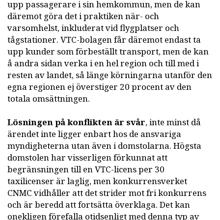
upp passagerare i sin hemkommun, men de kan
däremot göra det i praktiken när- och
varsomhelst, inkluderat vid flygplatser och
tågstationer. VTC-bolagen får däremot endast ta
upp kunder som förbeställt transport, men de kan
å andra sidan verka i en hel region och till med i
resten av landet, så länge körningarna utanför den
egna regionen ej överstiger 20 procent av den
totala omsättningen.
Lösningen på konflikten är svår
, inte minst då
ärendet inte ligger enbart hos de ansvariga
myndigheterna utan även i domstolarna. Högsta
domstolen har visserligen förkunnat att
begränsningen till en VTC-licens per 30
taxilicenser är laglig, men konkurrensverket
CNMC vidhåller att det strider mot fri konkurrens
och är beredd att fortsätta överklaga. Det kan
onekligen förefalla otidsenligt med denna typ av