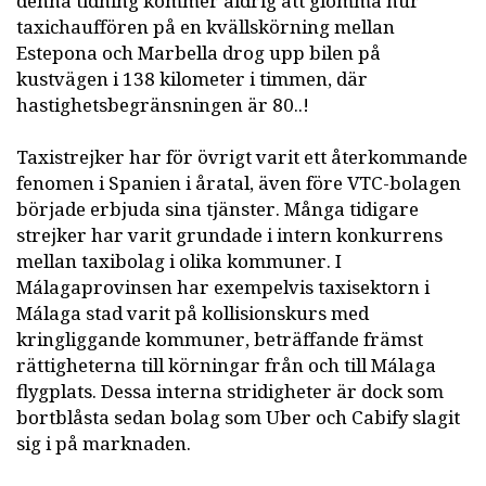
denna tidning kommer aldrig att glömma hur
taxichauffören på en kvällskörning mellan
Estepona och Marbella drog upp bilen på
kustvägen i 138 kilometer i timmen, där
hastighetsbegränsningen är 80..!
Taxistrejker har för övrigt varit ett återkommande
fenomen i Spanien i åratal, även före VTC-bolagen
började erbjuda sina tjänster. Många tidigare
strejker har varit grundade i intern konkurrens
mellan taxibolag i olika kommuner. I
Málagaprovinsen har exempelvis taxisektorn i
Málaga stad varit på kollisionskurs med
kringliggande kommuner, beträffande främst
rättigheterna till körningar från och till Málaga
flygplats. Dessa interna stridigheter är dock som
bortblåsta sedan bolag som Uber och Cabify slagit
sig i på marknaden.