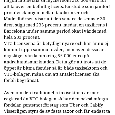
någon fått betala så mycket som 220 000 euro för
att ta över en befintlig licens. En studie som jämfört
prisutvecklingen mellan taxilicenser och
Madridbörsen visar att den senare de senaste 30
åren stigit med 233 procent, medan en taxilicens i
Barcelona under samma period ökat i värde med
hela 503 procent.
VTC-licenserna är betydligt nyare och har ännu ej
kommit upp i samma nivåer, men även dessa är i
dagsläget värda omkring 55 000 euro på
andrahandsmarknaden. Detta gör att trots att de
öppet är bittra fiender så är både taxisektorn och
VTC-bolagen måna om att antalet licenser ska
förbli begränsat.
Även om den traditionella taxisektorn är mer
reglerad än VTC-bolagen så har den också många
fördelar gentemot företag som Uber och Cabify.
Visserligen styrs de av fasta taxor och får endast ta