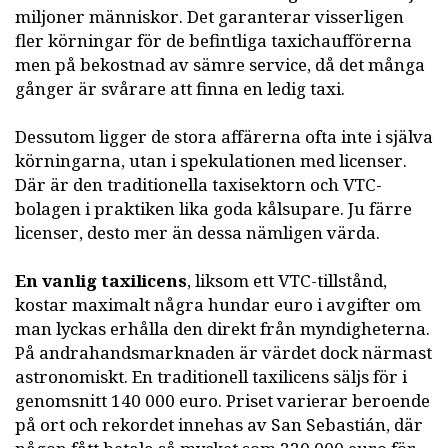
miljoner människor. Det garanterar visserligen
fler körningar för de befintliga taxichaufförerna
men på bekostnad av sämre service, då det många
gånger är svårare att finna en ledig taxi.
Dessutom ligger de stora affärerna ofta inte i själva
körningarna, utan i spekulationen med licenser.
Där är den traditionella taxisektorn och VTC-
bolagen i praktiken lika goda kålsupare. Ju färre
licenser, desto mer än dessa nämligen värda.
En vanlig taxilicens
, liksom ett VTC-tillstånd,
kostar maximalt några hundar euro i avgifter om
man lyckas erhålla den direkt från myndigheterna.
På andrahandsmarknaden är värdet dock närmast
astronomiskt. En traditionell taxilicens säljs för i
genomsnitt 140 000 euro. Priset varierar beroende
på ort och rekordet innehas av San Sebastián, där