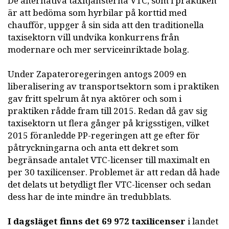
De alternativa taxitjänsterna VTC, som i praktiken
är att bedöma som hyrbilar på korttid med
chaufför, uppger å sin sida att den traditionella
taxisektorn vill undvika konkurrens från
modernare och mer serviceinriktade bolag.
Under Zapateroregeringen antogs 2009 en
liberalisering av transportsektorn som i praktiken
gav fritt spelrum åt nya aktörer och som i
praktiken rådde fram till 2015. Redan då gav sig
taxisektorn ut flera gånger på krigsstigen, vilket
2015 föranledde PP-regeringen att ge efter för
påtryckningarna och anta ett dekret som
begränsade antalet VTC-licenser till maximalt en
per 30 taxilicenser. Problemet är att redan då hade
det delats ut betydligt fler VTC-licenser och sedan
dess har de inte mindre än tredubblats.
I dagsläget finns det 69 972 taxilicenser
i landet