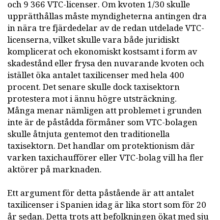
och 9 366 VTC-licenser. Om kvoten 1/30 skulle
upprätthållas måste myndigheterna antingen dra
in nära tre fjärdedelar av de redan utdelade VTC-
licenserna, vilket skulle vara både juridiskt
komplicerat och ekonomiskt kostsamt i form av
skadestånd eller frysa den nuvarande kvoten och
istället öka antalet taxilicenser med hela 400
procent. Det senare skulle dock taxisektorn
protestera mot i ännu högre utsträckning.
Många menar nämligen att problemet i grunden
inte är de påstådda förmåner som VTC-bolagen
skulle åtnjuta gentemot den traditionella
taxisektorn. Det handlar om protektionism där
varken taxichaufförer eller VTC-bolag vill ha fler
aktörer på marknaden.
Ett argument för detta påstående är att antalet
taxilicenser i Spanien idag är lika stort som för 20
år sedan. Detta trots att befolkningen ökat med sju