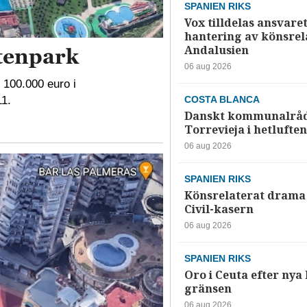
SPANIEN RIKS
Vox tilldelas ansvaret
hantering av könsrela
Andalusien
ttenpark
06 aug 2026
t 100.000 euro i
11.
COSTA BLANCA
Danskt kommunalråd
Torrevieja i hetluften
06 aug 2026
SPANIEN RIKS
Könsrelaterat drama 
Civil-kasern
06 aug 2026
SPANIEN RIKS
Oro i Ceuta efter nya k
gränsen
06 aug 2026