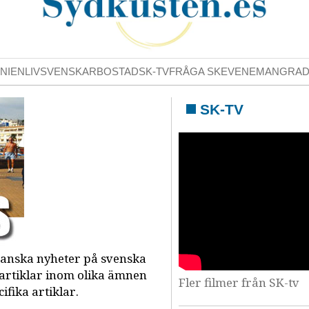
NIENLIV
SVENSKAR
BOSTAD
SK-TV
FRÅGA SK
EVENEMANG
RA
SK-TV
panska nyheter på svenska
 artiklar inom olika ämnen
Fler filmer från SK-tv
fika artiklar.