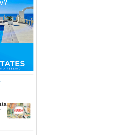
T
nta
r