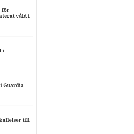
 för
terat våld i
 i
i Guardia
allelser till