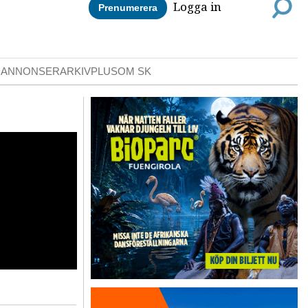
Logga in
Prenumerera
DANNONSER
ARKIV
PLUS
OM SK