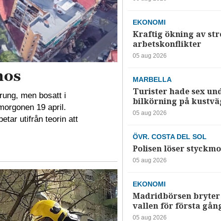
EKONOMI
Kraftig ökning av str
arbetskonflikter
05 aug 2026
nos
MARBELLA
Turister hade sex un
rung, men bosatt i
bilkörning på kustv
 morgonen 19 april.
05 aug 2026
tar utifrån teorin att
ÖVR. COSTA DEL SOL
Polisen löser styckmo
05 aug 2026
EKONOMI
Madridbörsen bryter 
vallen för första gån
05 aug 2026