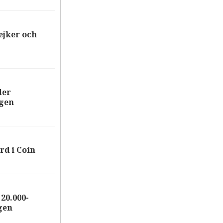
ejker och
der
ägen
rd i Coín
20.000-
gen