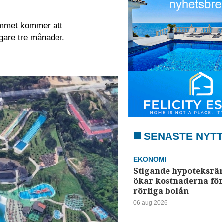
hemmet kommer att
gare tre månader.
SENASTE NYT
EKONOMI
Stigande hypoteksrä
ökar kostnaderna fö
rörliga bolån
06 aug 2026