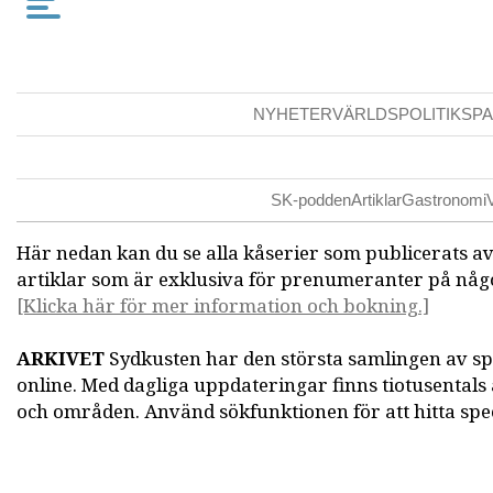
NYHETER
VÄRLDSPOLITIK
SPA
SK-podden
Artiklar
Gastronomi
Här nedan kan du se alla kåserier som publicerats a
artiklar som är exklusiva för prenumeranter på någo
[Klicka här för mer information och bokning.]
ARKIVET
Sydkusten har den största samlingen av s
online. Med dagliga uppdateringar finns tiotusentals
och områden. Använd sökfunktionen för att hitta speci