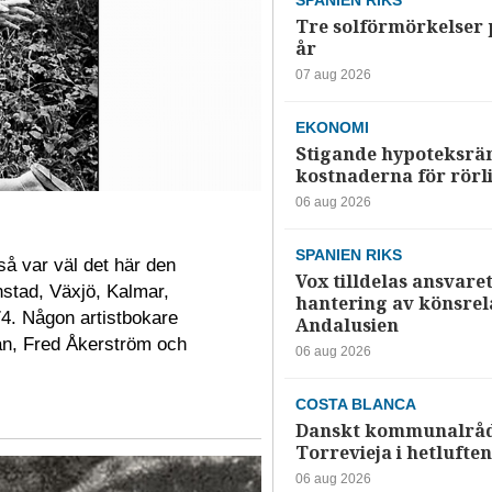
SPANIEN RIKS
Tre solförmörkelser 
år
07 aug 2026
EKONOMI
Stigande hypoteksrä
kostnaderna för rörl
06 aug 2026
SPANIEN RIKS
å var väl det här den
Vox tilldelas ansvaret
nstad, Växjö, Kalmar,
hantering av könsrela
74. Någon artistbokare
Andalusien
jan, Fred Åkerström och
06 aug 2026
COSTA BLANCA
Danskt kommunalråd
Torrevieja i hetluften
06 aug 2026