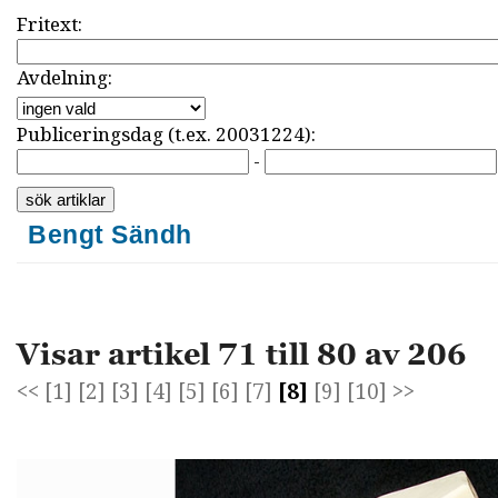
Fritext:
Avdelning:
Publiceringsdag (t.ex. 20031224):
-
Bengt Sändh
Visar artikel 71 till 80 av 206
<<
[1]
[2]
[3]
[4]
[5]
[6]
[7]
[8]
[9]
[10]
>>