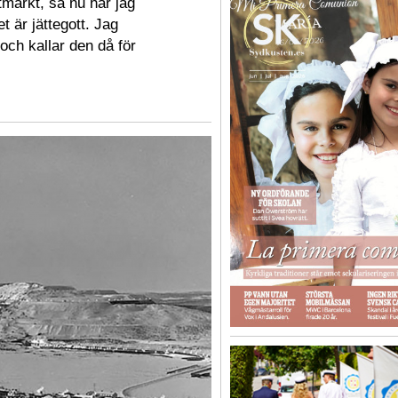
tmärkt, så nu har jag
t är jättegott. Jag
 och kallar den då för