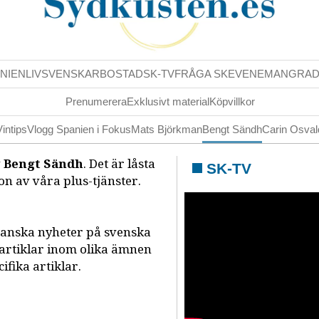
NIENLIV
SVENSKAR
BOSTAD
SK-TV
FRÅGA SK
EVENEMANG
RA
Prenumerera
Exklusivt material
Köpvillkor
Vintips
Vlogg Spanien i Fokus
Mats Björkman
Bengt Sändh
Carin Osva
v
Bengt Sändh
. Det är låsta
SK-TV
n av våra plus-tjänster.
panska nyheter på svenska
 artiklar inom olika ämnen
fika artiklar.