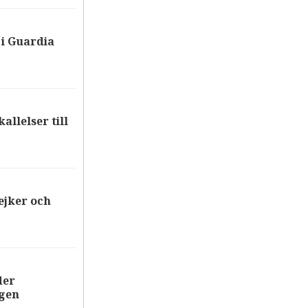
i Guardia
allelser till
ejker och
der
ägen