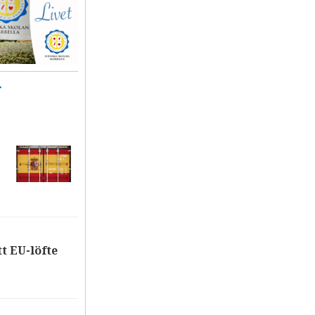
T
tt EU-löfte