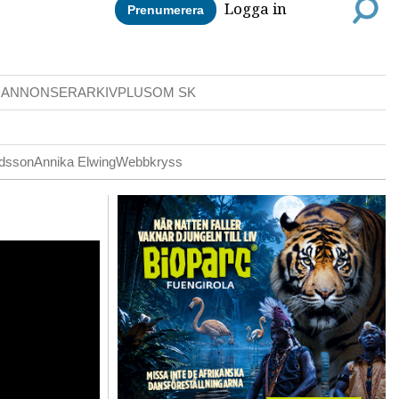
Logga in
Prenumerera
DANNONSER
ARKIV
PLUS
OM SK
ldsson
Annika Elwing
Webbkryss