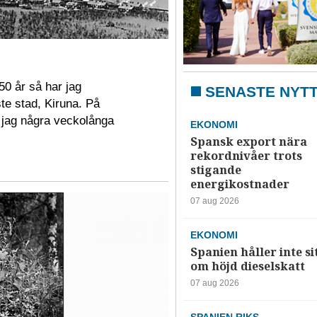
0 år så har jag
SENASTE NYT
ste stad, Kiruna. På
e jag några veckolånga
EKONOMI
Spansk export nära
rekordnivåer trots
stigande
energikostnader
07 aug 2026
EKONOMI
Spanien håller inte si
om höjd dieselskatt
07 aug 2026