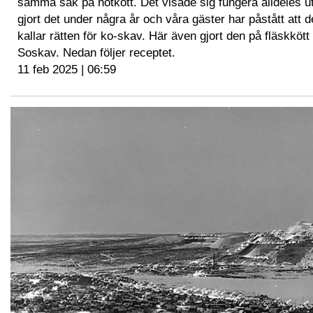
samma sak på nötkött. Det visade sig fungera alldeles u
gjort det under några år och våra gäster har påstått att de
kallar rätten för ko-skav. Här även gjort den på fläskkött
Soskav. Nedan följer receptet.
11 feb 2025 | 06:59