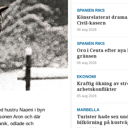
SPANIEN RIKS
Könsrelaterat drama 
Civil-kasern
06 aug 2026
SPANIEN RIKS
Oro i Ceuta efter nya k
gränsen
06 aug 2026
EKONOMI
Kraftig ökning av str
arbetskonflikter
05 aug 2026
d hustru Naomi i byn
MARBELLA
Turister hade sex un
 sonen Aron och där
bilkörning på kustv
anik, odlade och