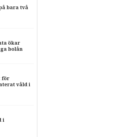
på bara två
nta ökar
iga bolån
 för
terat våld i
 i