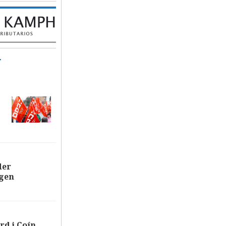
T
der
ägen
rd i Coín