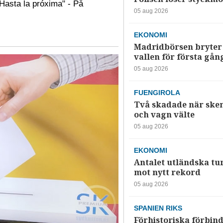
"Hasta la próxima" - På
05 aug 2026
EKONOMI
Madridbörsen bryter 
vallen för första gån
05 aug 2026
FUENGIROLA
Två skadade när ske
och vagn välte
05 aug 2026
EKONOMI
Antalet utländska tur
mot nytt rekord
05 aug 2026
SPANIEN RIKS
Förhistoriska förbind