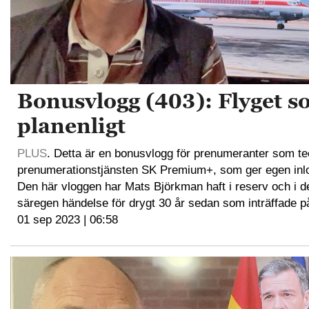
Bonusvlogg (403): Flyget s
planenligt
PLUS
. Detta är en bonusvlogg för prenumeranter som t
prenumerationstjänsten SK Premium+, som ger egen inl
Den här vloggen har Mats Björkman haft i reserv och i d
säregen händelse för drygt 30 år sedan som inträffade p
01 sep 2023 | 06:58