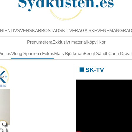
NIENLIV
SVENSKAR
BOSTAD
SK-TV
FRÅGA SK
EVENEMANG
RA
Prenumerera
Exklusivt material
Köpvillkor
Vintips
Vlogg Spanien i Fokus
Mats Björkman
Bengt Sändh
Carin Osva
SK-TV