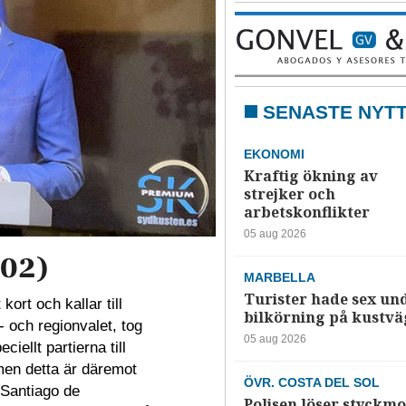
SENASTE NYT
EKONOMI
Kraftig ökning av
strejker och
arbetskonflikter
05 aug 2026
402)
MARBELLA
Turister hade sex un
ort och kallar till
bilkörning på kustv
- och regionvalet, tog
05 aug 2026
ciellt partierna till
en detta är däremot
ÖVR. COSTA DEL SOL
 Santiago de
Polisen löser styckmo