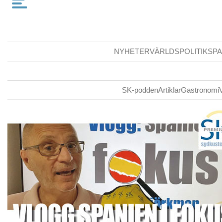
NYHETER
VÄRLDSPOLITIK
SPA
SK-podden
Artiklar
Gastronomi