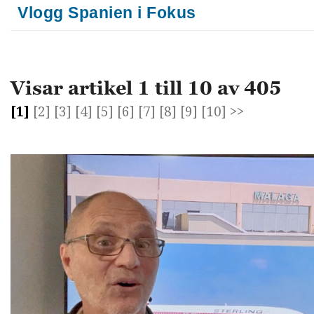
Vlogg Spanien i Fokus
Visar artikel 1 till 10 av 405
[1]
[2]
[3]
[4]
[5]
[6]
[7]
[8]
[9]
[10]
>>