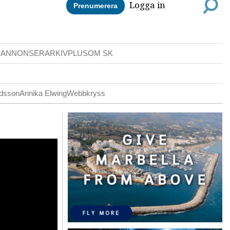
Logga in
Prenumerera
DANNONSER
ARKIV
PLUS
OM SK
ldsson
Annika Elwing
Webbkryss