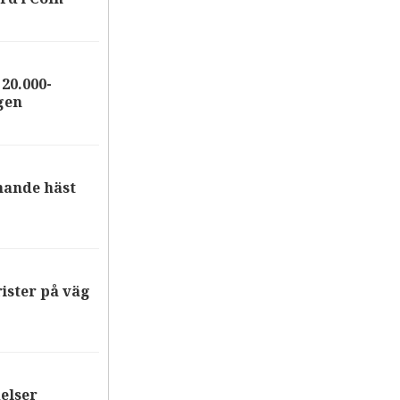
20.000-
gen
nande häst
ister på väg
elser