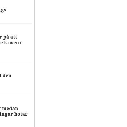
ggs
 på att
 krisen i
d den
st medan
ingar hotar