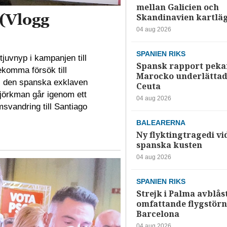
mellan Galicien och
(Vlogg
Skandinavien kartlä
04 aug 2026
SPANIEN RIKS
 tjuvnyp i kampanjen till
Spansk rapport pekar
rekomma försök till
Marocko underlättade
e i den spanska exklaven
Ceuta
Björkman går igenom ett
04 aug 2026
msvandring till Santiago
BALEARERNA
Ny flyktingtragedi vi
spanska kusten
04 aug 2026
SPANIEN RIKS
Strejk i Palma avblå
omfattande flygstörn
Barcelona
04 aug 2026