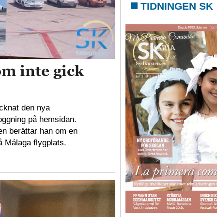
TIDNINGEN SK
om inte gick
ecknat den nya
oggning på hemsidan.
en berättar han om en
å Málaga flygplats.