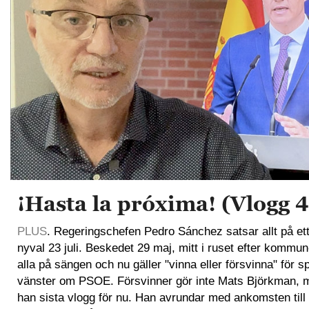
¡Hasta la próxima! (Vlogg 
PLUS
. Regeringschefen Pedro Sánchez satsar allt på ett k
nyval 23 juli. Beskedet 29 maj, mitt i ruset efter kommun
alla på sängen och nu gäller "vinna eller försvinna" för spe
vänster om PSOE. Försvinner gör inte Mats Björkman, m
han sista vlogg för nu. Han avrundar med ankomsten till