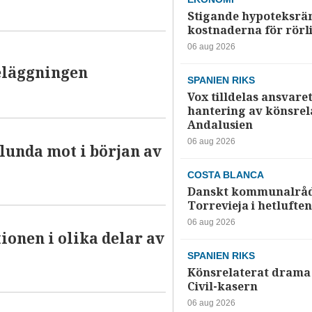
Stigande hypoteksrä
kostnaderna för rörl
06 aug 2026
eläggningen
SPANIEN RIKS
Vox tilldelas ansvaret
hantering av könsrela
Andalusien
06 aug 2026
lunda mot i början av
COSTA BLANCA
Danskt kommunalråd
Torrevieja i hetluften
06 aug 2026
tionen i olika delar av
SPANIEN RIKS
Könsrelaterat drama 
Civil-kasern
06 aug 2026