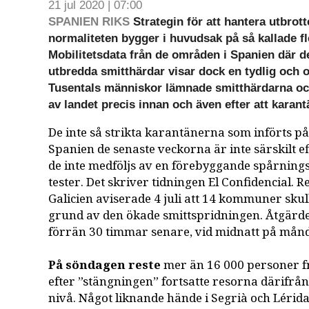
21 jul 2020 | 07:00
SPANIEN RIKS
Strategin för att hantera utbrott
normaliteten bygger i huvudsak på så kallade fl
Mobilitetsdata från de områden i Spanien där de
utbredda smitthärdar visar dock en tydlig och
Tusentals människor lämnade smitthärdarna och 
av landet precis innan och även efter att karantä
De inte så strikta karantänerna som införts på 
Spanien de senaste veckorna är inte särskilt ef
de inte medföljs av en förebyggande spårnings
tester. Det skriver tidningen El Confidencial.
Galicien aviserade 4 juli att 14 kommuner skul
grund av den ökade smittspridningen. Åtgärden
förrän 30 timmar senare, vid midnatt på mån
På söndagen reste
mer än 16 000 personer f
efter ”stängningen” fortsatte resorna därifrån
nivå. Något liknande hände i Segrià och Lérida