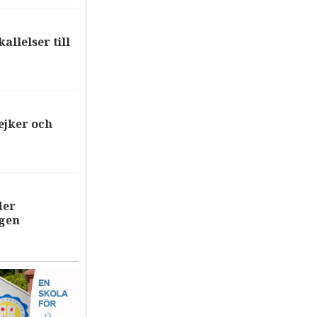
allelser till
ejker och
der
ägen