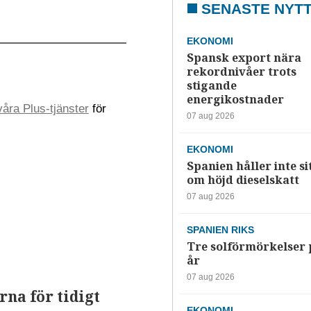
SENASTE NYT
EKONOMI
Spansk export nära
rekordnivåer trots
stigande
energikostnader
åra Plus-tjänster
för
07 aug 2026
EKONOMI
Spanien håller inte si
om höjd dieselskatt
07 aug 2026
SPANIEN RIKS
Tre solförmörkelser 
år
07 aug 2026
na för tidigt
EKONOMI