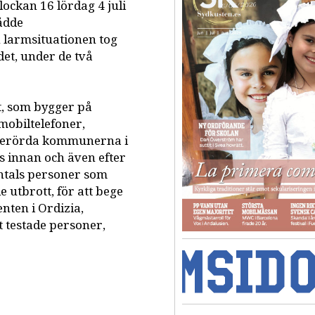
ockan 16 lördag 4 juli
nådde
 larmsituationen tog
et, under de två
t, som bygger på
mobiltelefoner,
e berörda kommunerna i
is innan och även efter
entals personer som
utbrott, för att bege
enten i Ordizia,
t testade personer,