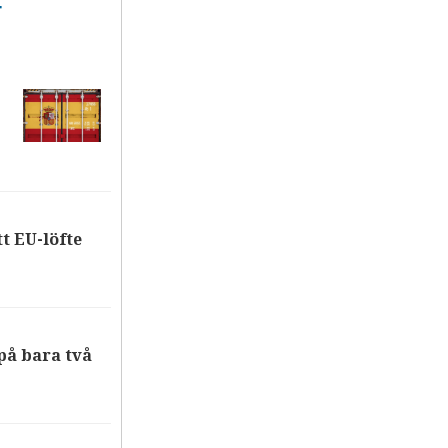
T
tt EU-löfte
på bara två