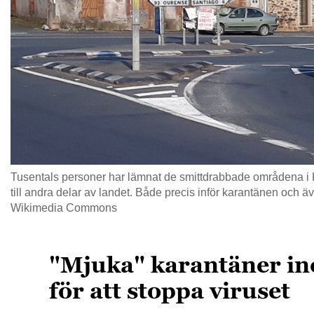
Tusentals personer har lämnat de smittdrabbade områdena i K
till andra delar av landet. Både precis inför karantänen och även 
Wikimedia Commons
"Mjuka" karantäner ine
för att stoppa viruset