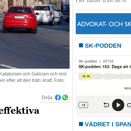
Fler filmer från SK-tv
SK-PODDEN
atalonien och Galicien och rest
efter att den trätt i kraft. Foto:
Dela:
ffektiva
VÄDRET I SPA