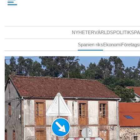
NYHETER
VÄRLDSPOLITIK
SPA
Spanien riks
Ekonomi
Företags