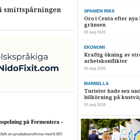
 i smittspårningen
SPANIEN RIKS
Oro i Ceuta efter nya k
gränsen
06 aug 2026
EKONOMI
Kraftig ökning av str
arbetskonflikter
05 aug 2026
MARBELLA
Turister hade sex un
bilkörning på kustv
05 aug 2026