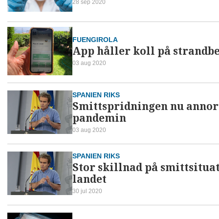
28 sep 2020
FUENGIROLA
App håller koll på strandb
03 aug 2020
SPANIEN RIKS
Smittspridningen nu annor
pandemin
03 aug 2020
SPANIEN RIKS
Stor skillnad på smittsitua
landet
30 jul 2020