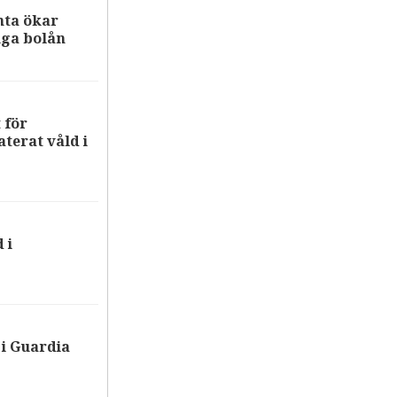
nta ökar
iga bolån
 för
terat våld i
 i
i Guardia