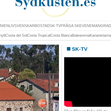
NIENLIV
SVENSKAR
BOSTAD
SK-TV
FRÅGA SK
EVENEMANG
RA
nytt
Costa del Sol
Costa Tropical
Costa Blanca
Balearerna
Kanarieöarn
SK-TV