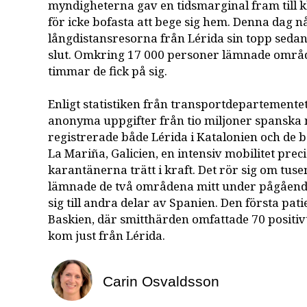
myndigheterna gav en tidsmarginal fram till kl
för icke bofasta att bege sig hem. Denna dag 
långdistansresorna från Lérida sin topp sedan
slut. Omkring 17 000 personer lämnade områd
timmar de fick på sig.
Enligt statistiken från transportdepartemente
anonyma uppgifter från tio miljoner spanska 
registrerade både Lérida i Katalonien och d
La Mariña, Galicien, en intensiv mobilitet prec
karantänerna trätt i kraft. Det rör sig om tus
lämnade de två områdena mitt under pågående 
sig till andra delar av Spanien. Den första pati
Baskien, där smitthärden omfattade 70 positiv
kom just från Lérida.
Carin Osvaldsson