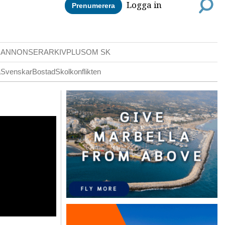
Logga in
Prenumerera
DANNONSER
ARKIV
PLUS
OM SK
a
Svenskar
Bostad
Skolkonflikten