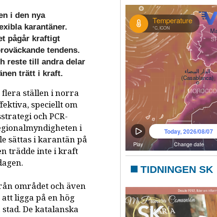
en i den nya
exibla karantäner.
t pågår kraftigt
 oroväckande tendens.
reste till andra delar
nen trätt i kraft.
flera ställen i norra
fektiva, speciellt om
strategi och PCR-
 Regionalmyndigheten i
le sättas i karantän på
 trädde inte i kraft
dagen.
TIDNINGEN SK
rån området och även
 att ligga på en hög
 stad. De katalanska