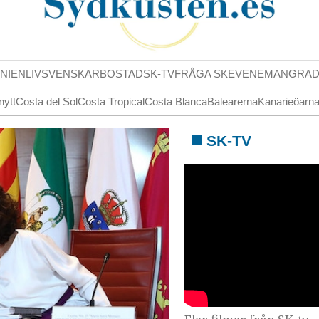
NIENLIV
SVENSKAR
BOSTAD
SK-TV
FRÅGA SK
EVENEMANG
RA
nytt
Costa del Sol
Costa Tropical
Costa Blanca
Balearerna
Kanarieöarn
SK-TV