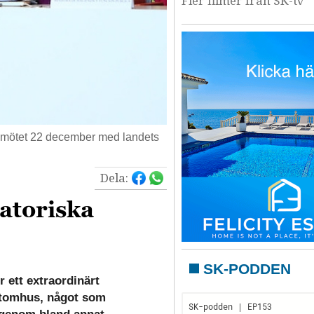
Fler filmer från SK-tv
 mötet 22 december med landets
Dela:
atoriska
SK-PODDEN
 ett extraordinärt
 utomhus, något som