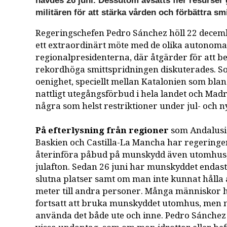
hävdes 26 juni. Dessutom avsätts fler resurse
militären för att stärka vården och förbättra sm
Regeringschefen Pedro Sánchez höll 22 dece
ett extraordinärt möte med de olika autonom
regionalpresidenterna, där åtgärder för att 
rekordhöga smittspridningen diskuterades. S
oenighet, speciellt mellan Katalonien som blan
nattligt utegångsförbud i hela landet och Madr
några som helst restriktioner under jul- och n
På efterlysning från regioner
som Andalusie
Baskien och Castilla-La Mancha har regeringen
återinföra påbud på munskydd även utomhus,
julafton. Sedan 26 juni har munskyddet endast 
slutna platser samt om man inte kunnat hålla 
meter till andra personer. Många människor h
fortsatt att bruka munskyddet utomhus, men nu
använda det både ute och inne. Pedro Sánche