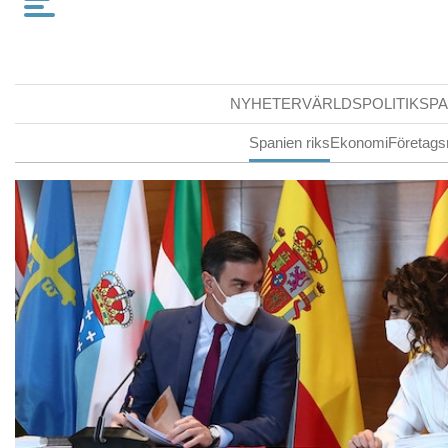
NYHETER
VÄRLDSPOLITIK
SPA
Spanien riks
Ekonomi
Företags