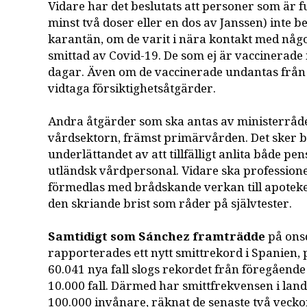
Vidare har det beslutats att personer som är f
minst två doser eller en dos av Janssen) inte be
karantän, om de varit i nära kontakt med någ
smittad av Covid-19. De som ej är vaccinerade m
dagar. Även om de vaccinerade undantas från
vidtaga försiktighetsåtgärder.
Andra åtgärder som ska antas av ministerrådet
vårdsektorn, främst primärvården. Det sker 
underlättandet av att tillfälligt anlita både p
utländsk vårdpersonal. Vidare ska professione
förmedlas med brådskande verkan till apotek
den skriande brist som råder på självtester.
Samtidigt som Sánchez framträdde
på ons
rapporterades ett nytt smittrekord i Spanien, 
60.041 nya fall slogs rekordet från föregåen
10.000 fall. Därmed har smittfrekvensen i landet 
100.000 invånare, räknat de senaste två vecko