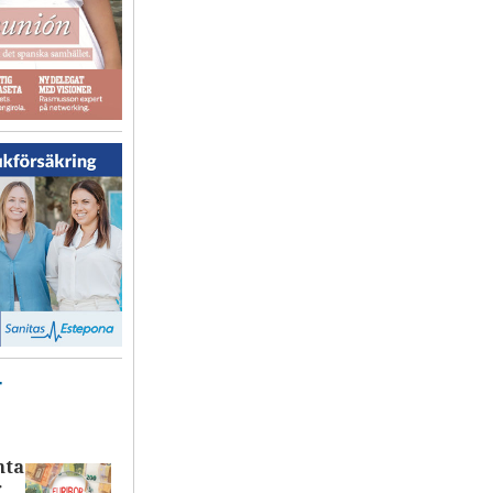
T
nta
r