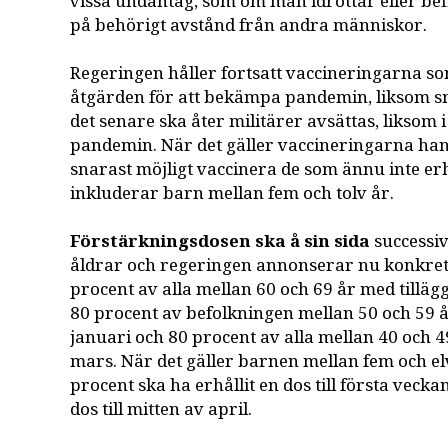
vissa undantag, som om man idrottar eller bef
på behörigt avstånd från andra människor.
Regeringen håller fortsatt vaccineringarna so
åtgärden för att bekämpa pandemin, liksom s
det senare ska åter militärer avsättas, liksom i
pandemin. När det gäller vaccineringarna han
snarast möjligt vaccinera de som ännu inte erhål
inkluderar barn mellan fem och tolv år.
Förstärkningsdosen ska å sin sida
successivt
åldrar och regeringen annonserar nu konkret
procent av alla mellan 60 och 69 år med tillägg
80 procent av befolkningen mellan 50 och 59 år
januari och 80 procent av alla mellan 40 och 4
mars. När det gäller barnen mellan fem och elv
procent ska ha erhållit en dos till första veckan
dos till mitten av april.