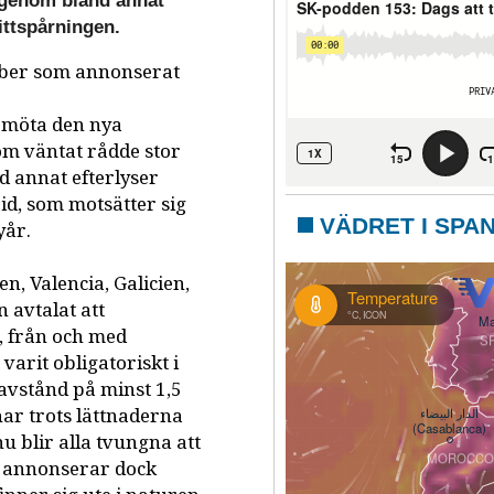
r genom bland annat
ittspårningen.
mber som annonserat
a
bemöta den nya
om väntat rådde stor
d annat efterlyser
id, som motsätter sig
VÄDRET I SPA
yår.
n, Valencia, Galicien,
 avtalat att
 från och med
varit obligatoriskt i
avstånd på minst 1,5
ar trots lättnaderna
 blir alla tvungna att
z annonserar dock