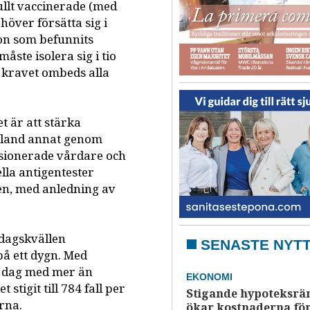
ullt vaccinerade (med
höver försätta sig i
on som befunnits
åste isolera sig i tio
 kravet ombeds alla
 är att stärka
bland annat genom
ensionerade vårdare och
lla antigentester
en, med anledning av
dagskvällen
SENASTE NYT
på ett dygn. Med
de dag med mer än
EKONOMI
stigit till 784 fall per
Stigande hypoteksrä
rna.
ökar kostnaderna fö