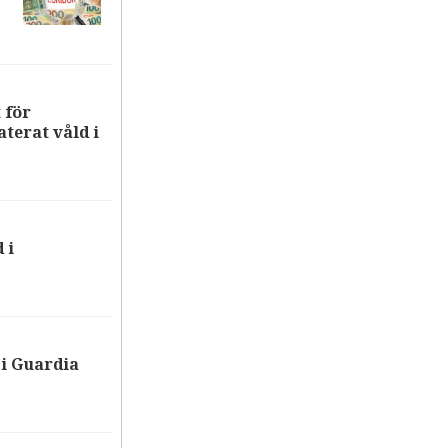
 för
terat våld i
 i
i Guardia