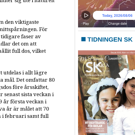
inner sig ute i naturen
m den viktigaste
mittspårningen. För
 tidigare faser av
TIDNINGEN SK
dlar det om att
lit full dos, vilket
 utdelas i allt lägre
a mål. Det omfattar 80
sdos före årsskiftet,
 senast sista veckan i
9 år första veckan i
a år är målet att 70
 i februari samt full