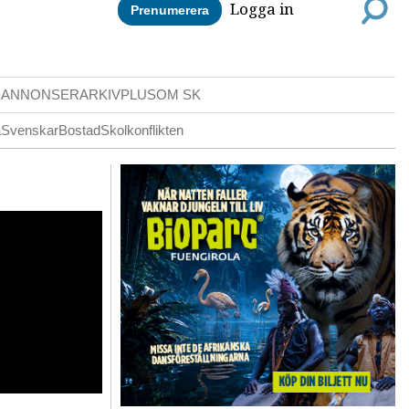
Logga in
Prenumerera
DANNONSER
ARKIV
PLUS
OM SK
a
Svenskar
Bostad
Skolkonflikten