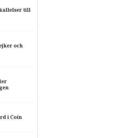
allelser till
ejker och
der
ägen
rd i Coín