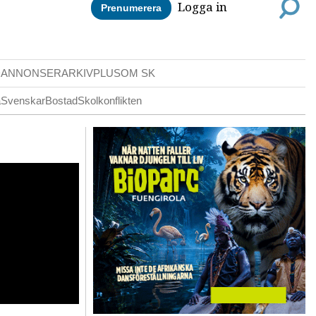
Logga in
Prenumerera
DANNONSER
ARKIV
PLUS
OM SK
a
Svenskar
Bostad
Skolkonflikten