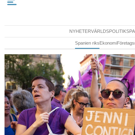
NYHETER
VÄRLDSPOLITIK
SPA
Spanien riks
Ekonomi
Företags