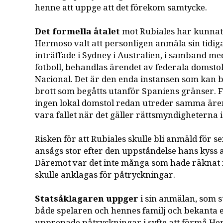
henne att uppge att det förekom samtycke.
Det formella åtalet
mot Rubiales har kunnat 
Hermoso valt att personligen anmäla sin tidig
inträffade i Sydney i Australien, i samband me
fotboll, behandlas ärendet av federala domsto
Nacional. Det är den enda instansen som kan 
brott som begåtts utanför Spaniens gränser. F
ingen lokal domstol redan utreder samma ären
vara fallet när det gäller rättsmyndigheterna i
Risken för att Rubiales skulle bli anmäld för s
ansågs stor efter den uppståndelse hans kyss
Däremot var det inte många som hade räknat 
skulle anklagas för påtryckningar.
Statsåklagaren uppger
i sin anmälan, som s
både spelaren och hennes familj och bekanta ef
upprepade påtryckningar i syfte att förmå He