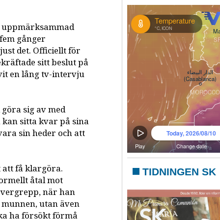
 en uppmärksammad
 fem gånger
st det. Officiellt för
kräftade sitt beslut på
it en lång tv-intervju
l göra sig av med
kan sitta kvar på sina
vara sin heder och att
att få klargöra.
TIDNINGEN SK
ormellt åtal mot
 övergrepp, när han
å munnen, utan även
ka ha försökt förmå