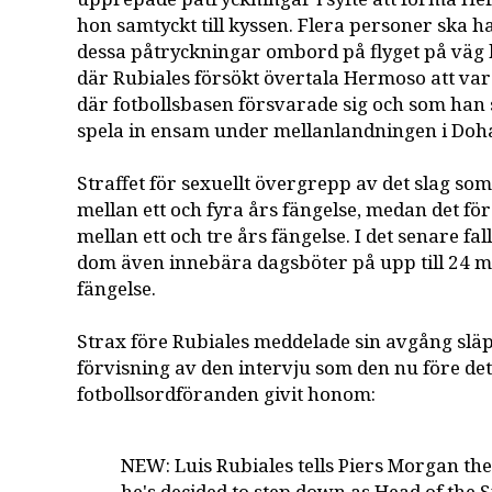
hon samtyckt till kyssen. Flera personer ska h
dessa påtryckningar ombord på flyget på väg 
där Rubiales försökt övertala Hermoso att va
där fotbollsbasen försvarade sig och som han 
spela in ensam under mellanlandningen i Doh
Straffet för sexuellt övergrepp av det slag so
mellan ett och fyra års fängelse, medan det fö
mellan ett och tre års fängelse. I det senare fal
dom även innebära dagsböter på upp till 24 må
fängelse.
Strax före Rubiales meddelade sin avgång slä
förvisning av den intervju som den nu före det
fotbollsordföranden givit honom:
NEW: Luis Rubiales tells Piers Morgan th