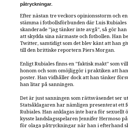
påtryckningar.
Efter nästan tre veckors opinionsstorm och
stämma i fotbollsförbunden där Luis Rubiales
skanderade ”jag tänker inte avgå”, så gör han ju
att skydda sina närmaste och fotbollen. Han be
Twitter, samtidigt som det blev känt att han giv
till den brittiske reportern Piers Morgan.
Enligt Rubiales finns en ”faktisk makt” som vil
honom och som omöjliggör i praktiken att han 
poster. Han vidhåller dock att han tänker förs
han litar på sanningen.
Det är just sanningen som rättsväsendet ser ut 
Statsåklagaren har nämligen presenterat ett f
Rubiales. Han anklagas inte bara för sexuellt
kysste landslagsspelaren Jennifer Hermoso p
för olaga påtryckningar när han i efterhand s