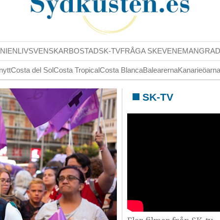
NIENLIV
SVENSKAR
BOSTAD
SK-TV
FRÅGA SK
EVENEMANG
RA
nytt
Costa del Sol
Costa Tropical
Costa Blanca
Balearerna
Kanarieöarn
SK-TV