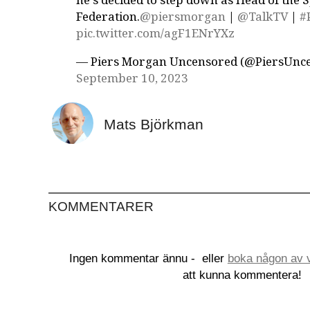
he's decided to step down as Head of the 
Federation.
@piersmorgan
|
@TalkTV
|
#
pic.twitter.com/agF1ENrYXz
— Piers Morgan Uncensored (@PiersUnc
September 10, 2023
Mats Björkman
KOMMENTARER
Ingen kommentar ännu -
eller
boka någon av v
att kunna kommentera!