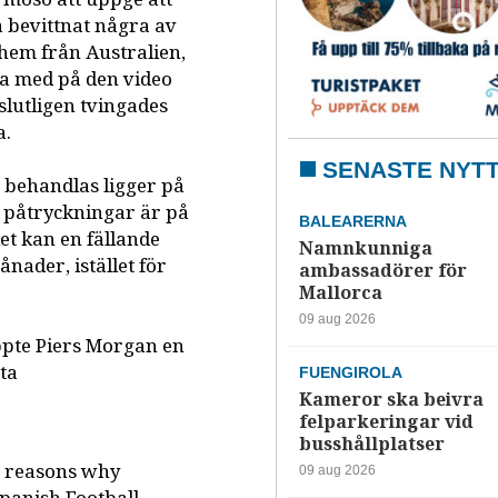
a bevittnat några av
hem från Australien,
ra med på den video
slutligen tvingades
a.
SENASTE NYT
m behandlas ligger på
r påtryckningar är på
BALEARERNA
let kan en fällande
Namnkunniga
nader, istället för
ambassadörer för
Mallorca
09 aug 2026
ppte Piers Morgan en
ta
FUENGIROLA
Kameror ska beivra
felparkeringar vid
busshållplatser
e reasons why
09 aug 2026