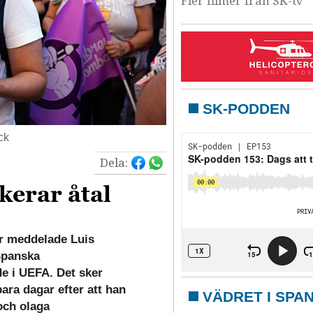
Fler filmer från SK-tv
SK-PODDEN
ck
Dela:
kerar åtal
r meddelade Luis
Spanska
e i UEFA. Det sker
ara dagar efter att han
VÄDRET I SPA
och olaga