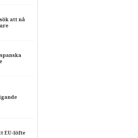
ök att nå
are
 spanska
e
tigande
tt EU-löfte