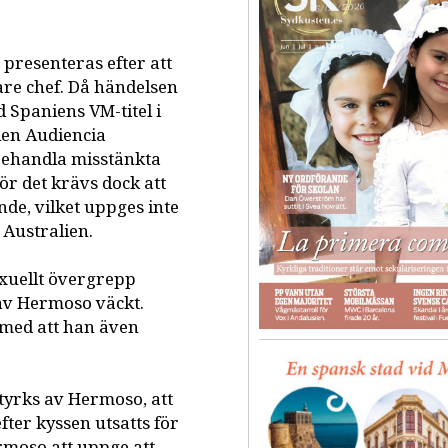
presenteras efter att
are chef. Då händelsen
d Spaniens VM-titel i
len Audiencia
behandla misstänkta
ör det krävs dock att
de, vilket uppges inte
 Australien.
exuellt övergrepp
 av Hermoso väckt.
med att han även
tyrks av Hermoso, att
ter kyssen utsatts för
rmoso att uppge att