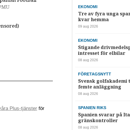
Spanish Football
PMU
EKONOMI
Tre av fyra unga spa
kvar hemma
ensored)
09 aug 2026
EKONOMI
Stigande drivmedelsp
intresset för elbilar
08 aug 2026
FÖRETAGSNYTT
Svensk golfakademi t
femte anläggning
08 aug 2026
SPANIEN RIKS
åra Plus-tjänster
för
Spanien svarar på Ita
gränskontroller
08 aug 2026