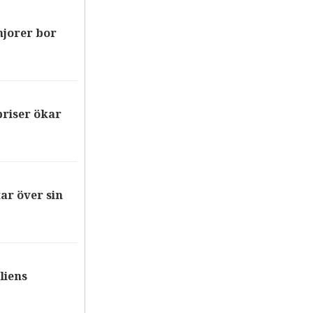
njorer bor
riser ökar
ar över sin
liens