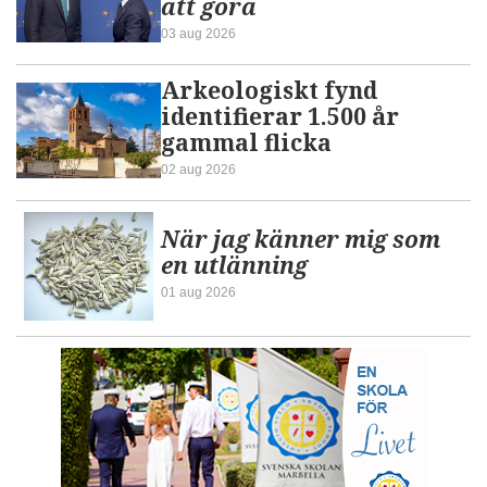
att göra
03 aug 2026
Arkeologiskt fynd
identifierar 1.500 år
gammal flicka
02 aug 2026
När jag känner mig som
en utlänning
01 aug 2026