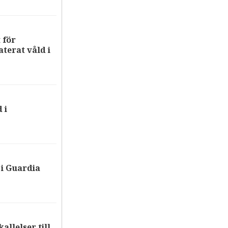
 för
terat våld i
 i
i Guardia
allelser till