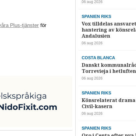
06 aug 2026
SPANIEN RIKS
Vox tilldelas ansvaret
åra Plus-tjänster
för
hantering av könsrela
Andalusien
06 aug 2026
COSTA BLANCA
Danskt kommunalråd
Torrevieja i hetluften
06 aug 2026
SPANIEN RIKS
Könsrelaterat drama 
Civil-kasern
06 aug 2026
SPANIEN RIKS
Oro i Ceuta efter nya k