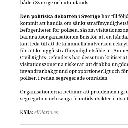
både i Sverige och utomlands.
Den politiska debatten i Sverige
har till föl
kommit att handla om sänkt straffmyndighets
befogenheter för polisen, såsom visitationszo
barnrättsorganisationen Bris för att en hårdare
kan leda till att de kriminella nätverken rekr
för att kringgå straffmyndighetsåldern. Amnes
Civil Rights Defenders har dessutom kritiserat
visitationszonerna riskerar att drabba ungd
invandrarbakgrund oproportionerligt och fö
polisen i redan segregerade områden.
Organisationerna betonar att problemen i gr
segregation och svaga framtidsutsikter i utsa
Källa:
elDiario.es