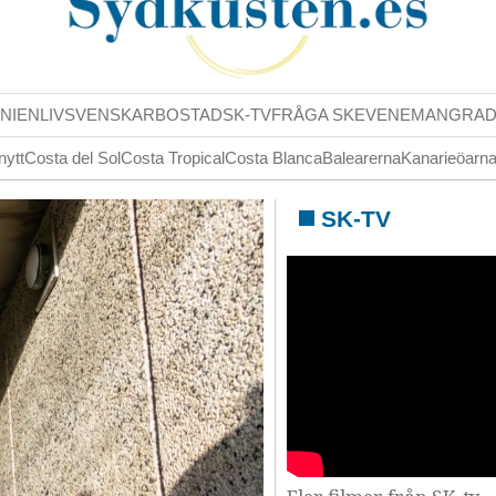
NIENLIV
SVENSKAR
BOSTAD
SK-TV
FRÅGA SK
EVENEMANG
RA
nytt
Costa del Sol
Costa Tropical
Costa Blanca
Balearerna
Kanarieöarn
SK-TV