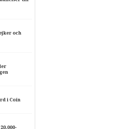
ejker och
der
ägen
rd i Coín
20.000-