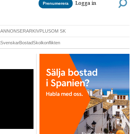
Logga in
Prenumerera
DANNONSER
ARKIV
PLUS
OM SK
a
Svenskar
Bostad
Skolkonflikten