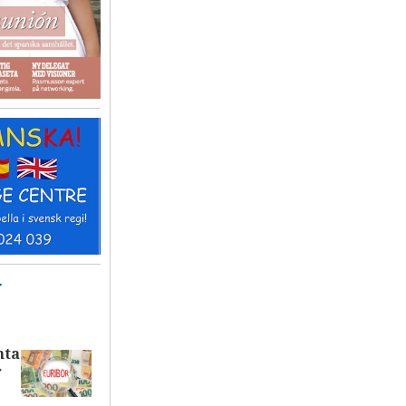
T
nta
r