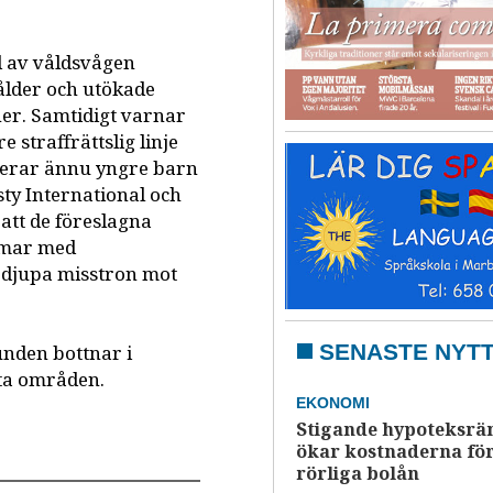
jd av våldsvågen
ålder och utökade
ner. Samtidigt varnar
 straffrättslig linje
yterar ännu yngre barn
ty International och
 att de föreslagna
omar med
rdjupa misstron mot
SENASTE NYT
unden bottnar i
tta områden.
EKONOMI
Stigande hypoteksrä
ökar kostnaderna fö
rörliga bolån