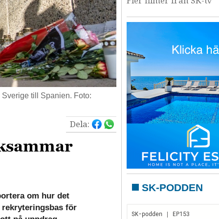
Fler filmer från SK-tv
 Sverige till Spanien. Foto:
Dela:
rksammar
SK-PODDEN
portera om hur det
 rekryteringsbas för