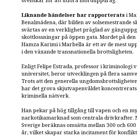
svenskar för att utföra morduppdrag.
Liknande händelser har rapporterats
i Ma
Benalmádena, där bilden av solsemestrande s
svärtas av en verklighet präglad av gänguppg
skottlossningar på öppen gata. Mordet på de
Hamza Karimi i Marbella är ett av de mest 
i den växande transnationella brottsligheten.
Enligt Felipe Estrada, professor i kriminologi 
universitet, beror utvecklingen på flera samv
Trots att den generella ungdomsbrottsligheten
har det grova skjutvapenvåldet koncentrerats t
kriminella nätverk.
Han pekar på hög tillgång till vapen och en m
narkotikamarknad som centrala drivkrafter. 
Sverige beräknas omsätta mellan 300 och 600 
år, vilket skapar starka incitament för konflik