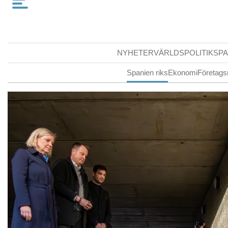
NYHETER
VÄRLDSPOLITIK
SPA
Spanien riks
Ekonomi
Företags