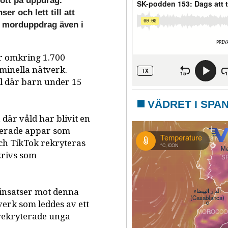
ott på uppdrag.
er och lett till att
e morduppdrag även i
r omkring 1.700
minella nätverk.
ll där barn under 15
VÄDRET I SPA
, där våld har blivit en
pterade appar som
ch TikTok rekryteras
krivs som
 insatser mot denna
tverk som leddes av ett
 rekryterade unga