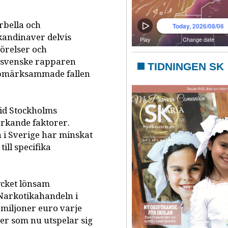
rbella och
kandinaver delvis
örelser och
n svenske rapparen
TIDNINGEN SK
uppmärksammade fallen
vid Stockholms
erkande faktorer.
 i Sverige har minskat
ill specifika
ycket lönsam
Narkotikahandeln i
miljoner euro varje
ter som nu utspelar sig