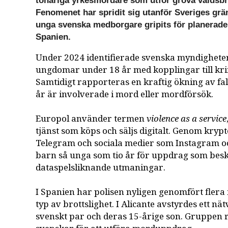
tonåriga yrkesmördare som utför grova våldsbr
Fenomenet har spridit sig utanför Sveriges gräns
unga svenska medborgare gripits för planerad
Spanien.
Under 2024 identifierade svenska myndighete
ungdomar under 18 år med kopplingar till kri
Samtidigt rapporteras en kraftig ökning av fa
år är involverade i mord eller mordförsök.
Europol använder termen
violence as a service
tjänst som köps och säljs digitalt. Genom kry
Telegram och sociala medier som Instagram o
barn så unga som tio år för uppdrag som bes
dataspelsliknande utmaningar.
I Spanien har polisen nyligen genomfört flera
typ av brottslighet. I Alicante avstyrdes ett nä
svenskt par och deras 15-årige son. Gruppen