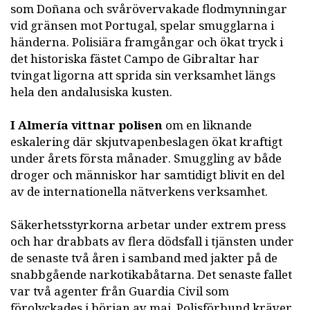
som Doñana och svårövervakade flodmynningar
vid gränsen mot Portugal, spelar smugglarna i
händerna. Polisiära framgångar och ökat tryck i
det historiska fästet Campo de Gibraltar har
tvingat ligorna att sprida sin verksamhet längs
hela den andalusiska kusten.
I Almería vittnar polisen
om en liknande
eskalering där skjutvapenbeslagen ökat kraftigt
under årets första månader. Smuggling av både
droger och människor har samtidigt blivit en del
av de internationella nätverkens verksamhet.
Säkerhetsstyrkorna arbetar under extrem press
och har drabbats av flera dödsfall i tjänsten under
de senaste två åren i samband med jakter på de
snabbgående narkotikabåtarna. Det senaste fallet
var två agenter från Guardia Civil som
förolyckades i början av maj. Polisförbund kräver