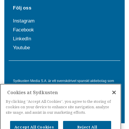
Följ oss
Instagram
Facebook
LinkedIn
Youtube
Sydkusten Media S.A. är ett svenskdrivet spanskt aktiebolag som
sedan 1992 erbjuder nyheter och tjänster till svensktalande i
Cookies at Sydkusten
Spanien. Genom nyhetsbevakning av hela Spanien, med bas på
Costa del Sol, är Sydkusten en ledande aktör inom
By clicking “Accept All Cookies”, you agree to the storing of
informationsförmedling för svenskar i Spanien.
cookies on your device to enhance site navigation, analyze
site usage, and assist in our marketing efforts.
Accept All Cookies
Reject All