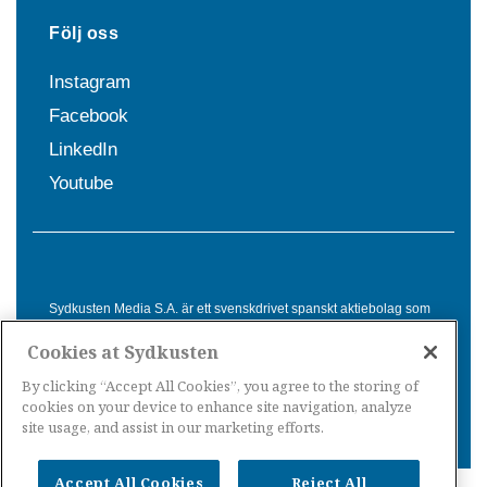
Följ oss
Instagram
Facebook
LinkedIn
Youtube
Sydkusten Media S.A. är ett svenskdrivet spanskt aktiebolag som
sedan 1992 erbjuder nyheter och tjänster till svensktalande i
Cookies at Sydkusten
Spanien. Genom nyhetsbevakning av hela Spanien, med bas på
Costa del Sol, är Sydkusten en ledande aktör inom
By clicking “Accept All Cookies”, you agree to the storing of
informationsförmedling för svenskar i Spanien.
cookies on your device to enhance site navigation, analyze
site usage, and assist in our marketing efforts.
Accept All Cookies
Reject All