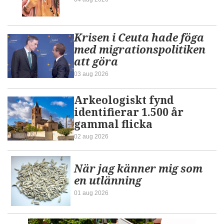
Krisen i Ceuta hade föga
med migrationspolitiken
att göra
03 aug 2026
Arkeologiskt fynd
identifierar 1.500 år
gammal flicka
02 aug 2026
När jag känner mig som
en utlänning
01 aug 2026