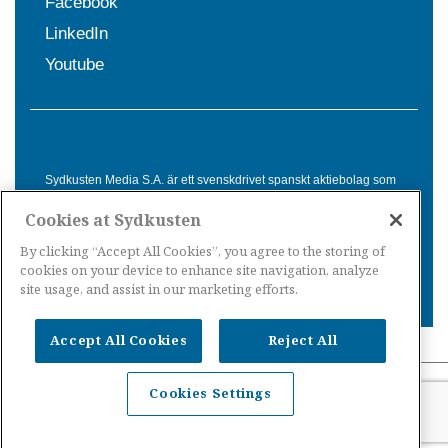
Facebook
LinkedIn
Youtube
Sydkusten Media S.A. är ett svenskdrivet spanskt aktiebolag som
sedan 1992 erbjuder nyheter och tjänster till svensktalande i
Cookies at Sydkusten
Spanien. Genom nyhetsbevakning av hela Spanien, med bas på
Costa del Sol, är Sydkusten en ledande aktör inom
By clicking “Accept All Cookies”, you agree to the storing of
informationsförmedling för svenskar i Spanien.
cookies on your device to enhance site navigation, analyze
site usage, and assist in our marketing efforts.
Accept All Cookies
Reject All
Nyheter Spanien
·
Nyheter Costa del Sol
·
Nyheter
Cookies Settings
Costa Tropical
·
Nyheter Costa Blanca
·
Nyheter
Balearerna
·
Nyheter Kanarieöarna